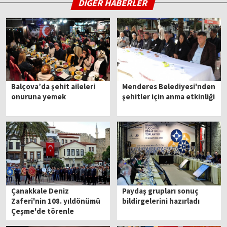
DİĞER HABERLER
Balçova’da şehit aileleri
Menderes Belediyesi'nden
onuruna yemek
şehitler için anma etkinliği
Çanakkale Deniz
Paydaş grupları sonuç
Zaferi'nin 108. yıldönümü
bildirgelerini hazırladı
Çeşme'de törenle
kutlandı