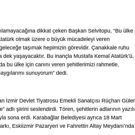
ılamayacağına dikkat çeken Başkan Selvitopu, “Bu ülke
Atatürk olmak üzere o büyük mücadeleyi veren
geleceğe taşımak hepimizin görevidir. Çanakkale ruhu
 dek yaşayacaktır. Bu inançla Mustafa Kemal Atatürk’ü,
a bu ülke için canını veren şehitlerimizi rahmetle,
saygılarımı sunuyorum” dedi.
n İzmir Devlet Tiyatrosu Emekli Sanatçısı Rüçhan Güler
dlı şiirini seslendirdi. Tören, şehitlerin adlarının yazılı
ıyla sona erdi. Karabağlar Belediyesi ayrıca 18 Mart
rkı, Eskiizmir Pazaryeri ve Fahrettin Altay Meydanı’nda