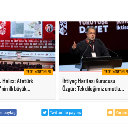
YEREL YÖNETIMLER
YEREL YÖNETIMLE
. Halıcı: Atatürk
İhtiyaç Haritası Kurucusu
'nin ilk büyük
Özgür: Tek dileğimiz umutlu
isidir
olmak
le paylaş
Twitter ile paylaş
Yorum