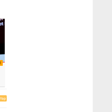
R
 Yap