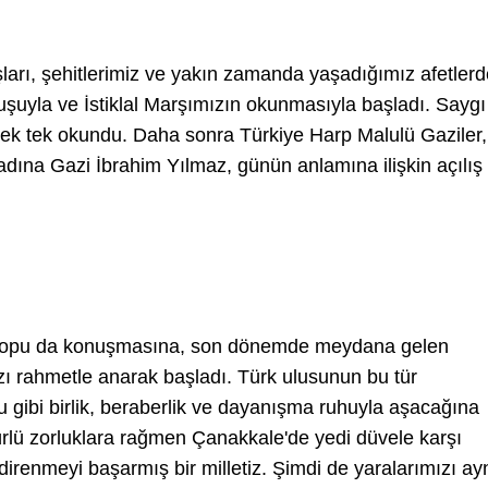
ları, şehitlerimiz ve yakın zamanda yaşadığımız afetlerd
uşuyla ve İstiklal Marşımızın okunmasıyla başladı. Saygı
ı tek tek okundu. Daha sonra Türkiye Harp Malulü Gaziler,
adına Gazi İbrahim Yılmaz, günün anlamına ilişkin açılış
vitopu da konuşmasına, son dönemde meydana gelen
ızı rahmetle anarak başladı. Türk ulusunun bu tür
u gibi birlik, beraberlik ve dayanışma ruhuyla aşacağına
rlü zorluklara rağmen Çanakkale'de yedi düvele karşı
irenmeyi başarmış bir milletiz. Şimdi de yaralarımızı ay