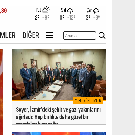
Pzt
Sal
Çar
,39
2°
-8°
0°
-12°
3°
-3°
İMLER
DİĞER
YEREL YÖNETIMLER
Soyer, İzmir’deki şehit ve gazi yakınlarını
ağırladı: Hep birlikte daha güzel bir
memleket kuracağız