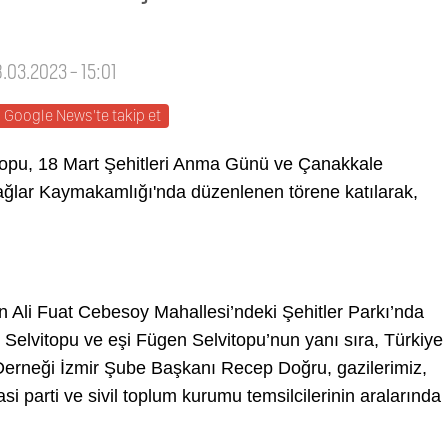
8.03.2023 - 15:01
Google News'te takip et
topu, 18 Mart Şehitleri Anma Günü ve Çanakkale
ağlar Kaymakamlığı'nda düzenlenen törene katılarak,
 Ali Fuat Cebesoy Mahallesi’ndeki Şehitler Parkı’nda
 Selvitopu ve eşi Fügen Selvitopu’nun yanı sıra, Türkiye
 Derneği İzmir Şube Başkanı Recep Doğru, gazilerimiz,
yasi parti ve sivil toplum kurumu temsilcilerinin aralarında