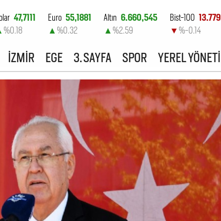
olar
47,7111
Euro
55,1881
Altın
6.660,545
Bist-100
13.779
▲
%0.18
▲
%0.32
▲
%2.59
▼
%-0.14
İZMİR
EGE
3. SAYFA
SPOR
YEREL YÖNET