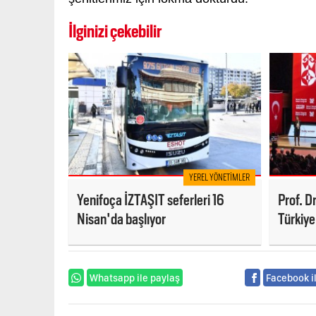
İlginizi çekebilir
YEREL YÖNETIMLER
Yenifoça İZTAŞIT seferleri 16
Prof. Dr
Nisan'da başlıyor
Türkiye
girişimc
Whatsapp ile paylaş
Facebook i