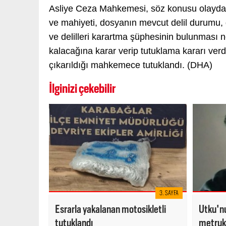
Asliye Ceza Mahkemesi, söz konusu olayda so
ve mahiyeti, dosyanın mevcut delil durumu, 
ve delilleri karartma şüphesinin bulunması 
kalacağına karar verip tutuklama kararı verd
çıkarıldığı mahkemece tutuklandı. (DHA)
İlginizi çekebilir
3. SAYFA
Esrarla yakalanan motosikletli
Utku'nu
tutuklandı
metruk 