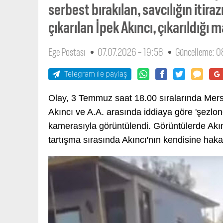
serbest bırakılan, savcılığın itir
çıkarılan İpek Akıncı, çıkarıldığ
Ege Postası
07.07.2026 - 19:58
Güncelleme: 0
Telegram ile paylaş
Olay, 3 Temmuz saat 18.00 sıralarında Mersi
Akıncı ve A.A. arasında iddiaya göre 'şezlon
kamerasıyla görüntülendi. Görüntülerde Akıncı
tartışma sırasında Akıncı'nın kendisine hakar