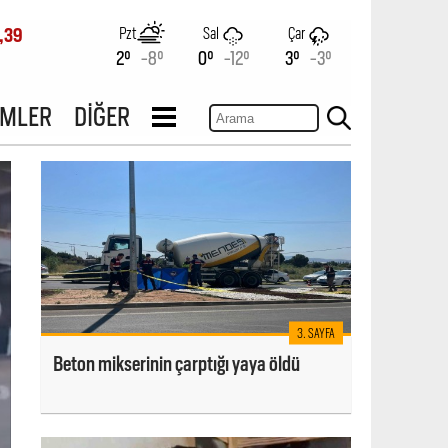
Pzt
Sal
Çar
,39
2°
-8°
0°
-12°
3°
-3°
İMLER
DİĞER
3. SAYFA
Beton mikserinin çarptığı yaya öldü