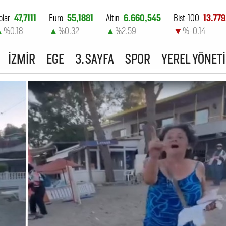
olar
47,7111
Euro
55,1881
Altın
6.660,545
Bist-100
13.779
▲
%0.18
▲
%0.32
▲
%2.59
▼
%-0.14
İZMİR
EGE
3. SAYFA
SPOR
YEREL YÖNET