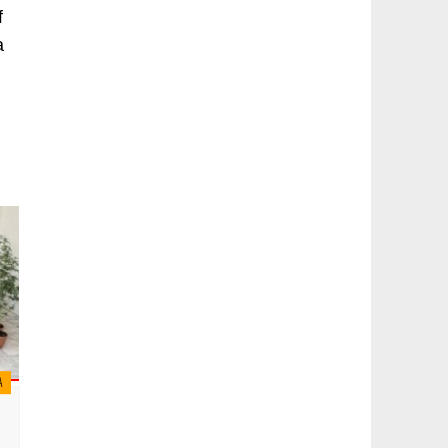
f
a
A