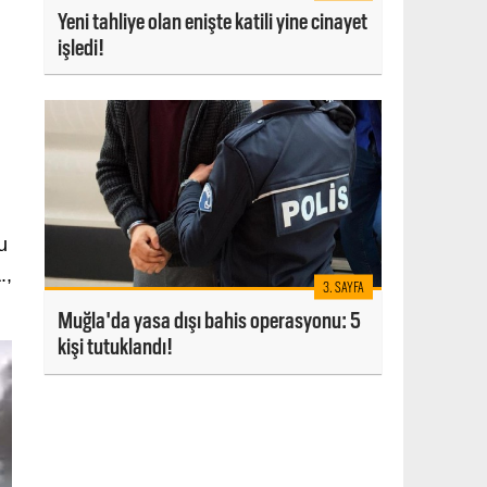
Yeni tahliye olan enişte katili yine cinayet
işledi!
u
.,
3. SAYFA
Muğla'da yasa dışı bahis operasyonu: 5
kişi tutuklandı!