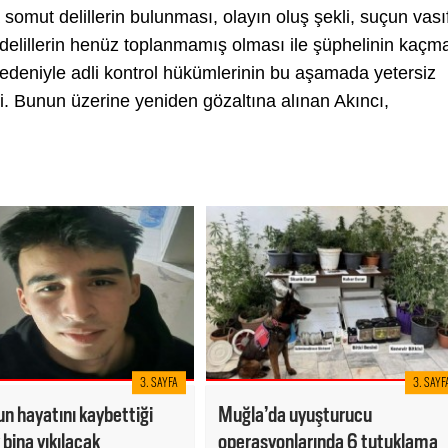
mut delillerin bulunması, olayın oluş şekli, suçun vası
delillerin henüz toplanmamış olması ile şüphelinin kaçm
nedeniyle adli kontrol hükümlerinin bu aşamada yetersiz
i. Bunun üzerine yeniden gözaltına alınan Akıncı,
3. SAYFA
3. SAYF
n hayatını kaybettiği
Muğla’da uyuşturucu
bina yıkılacak
operasyonlarında 6 tutuklama