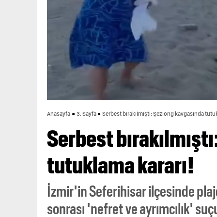
Anasayfa
3. Sayfa
Serbest bırakılmıştı: Şezlong kavgasında tutu
Serbest bırakılmışt
tutuklama kararı!
İzmir'in Seferihisar ilçesinde pla
sonrası 'nefret ve ayrımcılık' suç