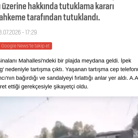
azı üzerine hakkında tutuklama kararı
ı mahkeme tarafından tutuklandı.
8.07.2026 - 17:29
Google News'te takip et
nalanı Mahallesi'ndeki bir plajda meydana geldi. İpek
g' nedeniyle tartışma çıktı. Yaşanan tartışma cep telefon
'nın bağırdığı ve sandalyeyi fırlattığı anlar yer aldı. A.A
et ettiği gerekçesiyle şikayetçi oldu.