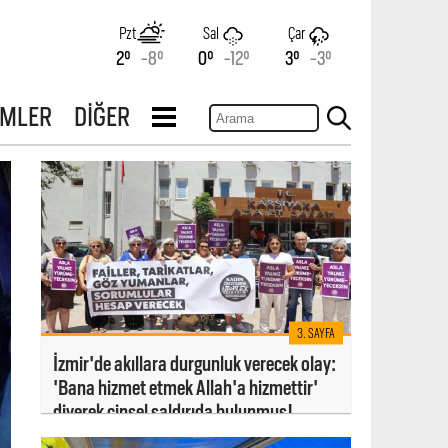
Pzt
Sal
Çar
2°
-8°
0°
-12°
3°
-3°
İMLER
DİĞER
3. SAYFA
İzmir'de akıllara durgunluk verecek olay:
'Bana hizmet etmek Allah'a hizmettir'
diyerek cinsel saldırıda bulunmuş!