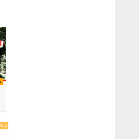
A
 Yap