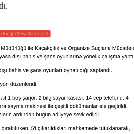
dı.
Google News'te takip et
 Müdürlüğü ile Kaçakçılık ve Organize Suçlarla Mücadel
asa dışı bahis ve şans oyunlarına yönelik çalışma yaptı
şı bahis ve şans oyunları oynatıldığı saptandı.
syon düzenlendi.
t 1 boş şarjör, 2 bilgisayar kasası, 14 cep telefonu, 4
 para sayma makinesi ile çeşitli dokümanlar ele geçirildi.
mlerin ardından bugün adliyeye sevk edildi.
t bırakılırken, 5'i çıkarıldıkları mahkemede tutuklanarak,