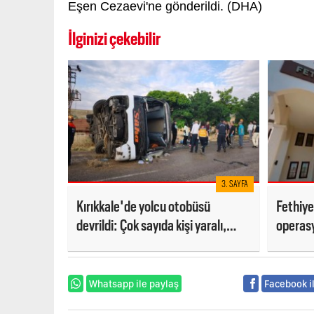
Eşen Cezaevi'ne gönderildi. (DHA)
İlginizi çekebilir
3. SAYFA
Kırıkkale'de yolcu otobüsü
Fethiye
devrildi: Çok sayıda kişi yaralı,
operas
şoför gözaltında!
Whatsapp ile paylaş
Facebook i