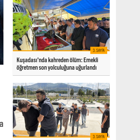
3. SAYFA
Kuşadası'nda kahreden ölüm: Emekli
öğretmen son yolculuğuna uğurlandı
da
3. SAYFA