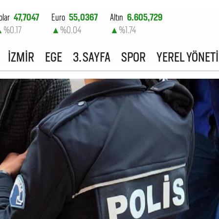
olar
47,7047
Euro
55,0367
Altın
6.605,729
▲
%0.17
▲
%0.04
▲
%1.74
ist-100
13.786,28
İZMİR
EGE
3. SAYFA
SPOR
YEREL YÖNET
▼
%-0.09