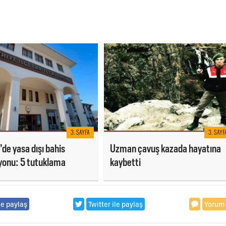
3. SAYFA
3. SAYF
’de yasa dışı bahis
Uzman çavuş kazada hayatına
yonu: 5 tutuklama
kaybetti
le paylaş
Twitter ile paylaş
Yorum