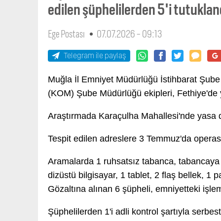
edilen şüphelilerden 5'i tutuklan
Ege Postası
07.07.2026 - 09:13
Telegram ile paylaş
Muğla İl Emniyet Müdürlüğü İstihbarat Şube
(KOM) Şube Müdürlüğü ekipleri, Fethiye'de y
Araştırmada Karaçulha Mahallesi'nde yasa dı
Tespit edilen adreslere 3 Temmuz'da opera
Aramalarda 1 ruhsatsız tabanca, tabancaya ai
dizüstü bilgisayar, 1 tablet, 2 flaş bellek, 1
Gözaltına alınan 6 şüpheli, emniyetteki işle
Şüphelilerden 1'i adli kontrol şartıyla serbes