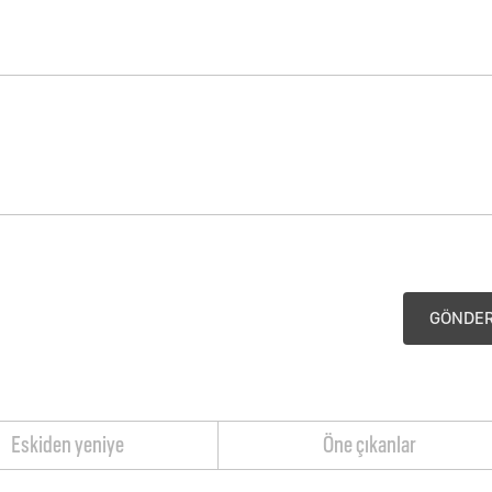
GÖNDE
Eskiden yeniye
Öne çıkanlar