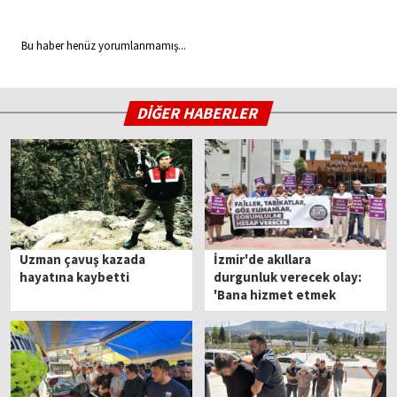
Bu haber henüz yorumlanmamış...
DİĞER HABERLER
Uzman çavuş kazada
İzmir'de akıllara
hayatına kaybetti
durgunluk verecek olay:
'Bana hizmet etmek
Allah'a hizmettir' diyerek
cinsel saldırıda bulunmuş!