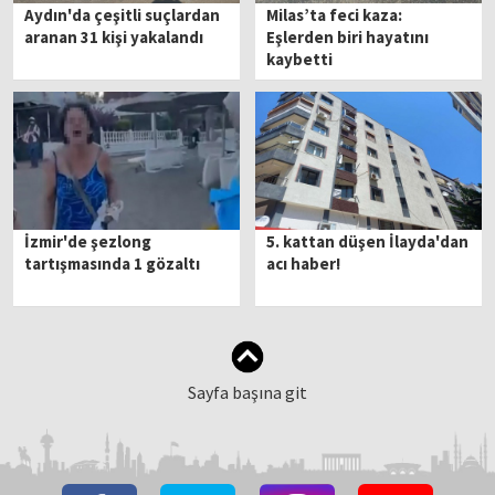
Aydın'da çeşitli suçlardan
Milas’ta feci kaza:
aranan 31 kişi yakalandı
Eşlerden biri hayatını
kaybetti
İzmir'de şezlong
5. kattan düşen İlayda'dan
tartışmasında 1 gözaltı
acı haber!
Sayfa başına git