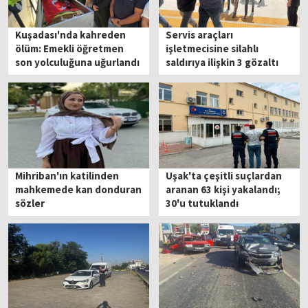
Kuşadası'nda kahreden
Servis araçları
ölüm: Emekli öğretmen
işletmecisine silahlı
son yolculuğuna uğurlandı
saldırıya ilişkin 3 gözaltı
Mihriban'ın katilinden
Uşak'ta çeşitli suçlardan
mahkemede kan donduran
aranan 63 kişi yakalandı;
sözler
30'u tutuklandı