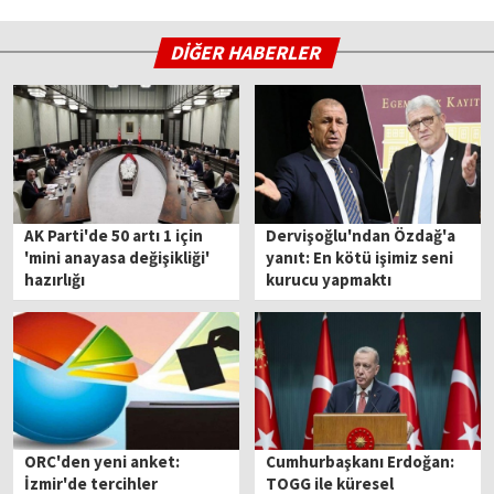
DİĞER HABERLER
AK Parti'de 50 artı 1 için
Dervişoğlu'ndan Özdağ'a
'mini anayasa değişikliği'
yanıt: En kötü işimiz seni
hazırlığı
kurucu yapmaktı
ORC'den yeni anket:
Cumhurbaşkanı Erdoğan:
İzmir'de tercihler
TOGG ile küresel