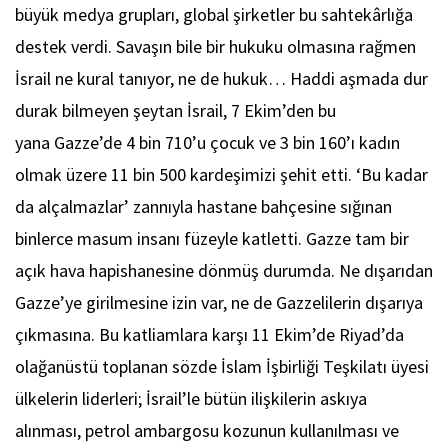
büyük medya grupları, global şirketler bu sahtekârlığa
destek verdi. Savaşın bile bir hukuku olmasına rağmen
İsrail ne kural tanıyor, ne de hukuk… Haddi aşmada dur
durak bilmeyen şeytan İsrail, 7 Ekim’den bu
yana Gazze’de 4 bin 710’u çocuk ve 3 bin 160’ı kadın
olmak üzere 11 bin 500 kardeşimizi şehit etti. ‘Bu kadar
da alçalmazlar’ zannıyla hastane bahçesine sığınan
binlerce masum insanı füzeyle katletti. Gazze tam bir
açık hava hapishanesine dönmüş durumda. Ne dışarıdan
Gazze’ye girilmesine izin var, ne de Gazzelilerin dışarıya
çıkmasına. Bu katliamlara karşı 11 Ekim’de Riyad’da
olağanüstü toplanan sözde İslam İşbirliği Teşkilatı üyesi
ülkelerin liderleri; İsrail’le bütün ilişkilerin askıya
alınması, petrol ambargosu kozunun kullanılması ve