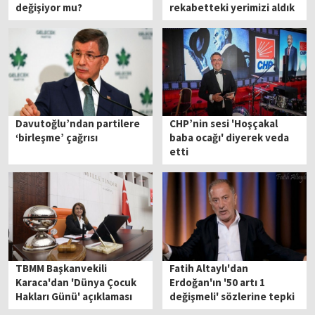
değişiyor mu?
rekabetteki yerimizi aldık
Davutoğlu’ndan partilere
CHP’nin sesi 'Hoşçakal
‘birleşme’ çağrısı
baba ocağı' diyerek veda
etti
TBMM Başkanvekili
Fatih Altaylı'dan
Karaca'dan 'Dünya Çocuk
Erdoğan'ın '50 artı 1
Hakları Günü' açıklaması
değişmeli' sözlerine tepki