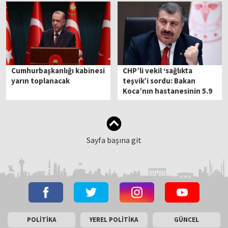
Cumhurbaşkanlığı kabinesi
CHP’li vekil ‘sağlıkta
yarın toplanacak
teşvik’i sordu: Bakan
Koca’nın hastanesinin 5.9
milyon lira aldığı ortaya
çıktı
Sayfa başına git
POLİTİKA
YEREL POLİTİKA
GÜNCEL