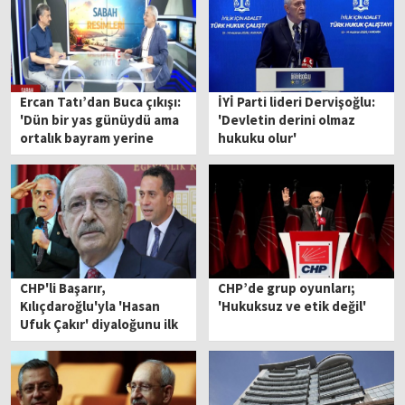
Ercan Tatı’dan Buca çıkışı:
İYİ Parti lideri Dervişoğlu:
'Dün bir yas günüydü ama
'Devletin derini olmaz
ortalık bayram yerine
hukuku olur'
döndü'
CHP'li Başarır,
CHP’de grup oyunları;
Kılıçdaroğlu'yla 'Hasan
'Hukuksuz ve etik değil'
Ufuk Çakır' diyaloğunu ilk
kez anlattı