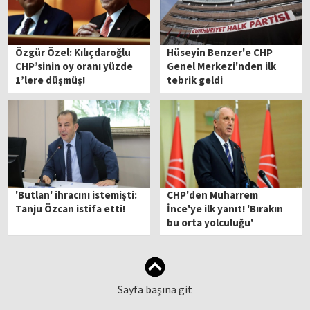
Özgür Özel: Kılıçdaroğlu
Hüseyin Benzer'e CHP
CHP’sinin oy oranı yüzde
Genel Merkezi'nden ilk
1’lere düşmüş!
tebrik geldi
'Butlan' ihracını istemişti:
CHP'den Muharrem
Tanju Özcan istifa etti!
İnce'ye ilk yanıt! 'Bırakın
bu orta yolculuğu'
Sayfa başına git