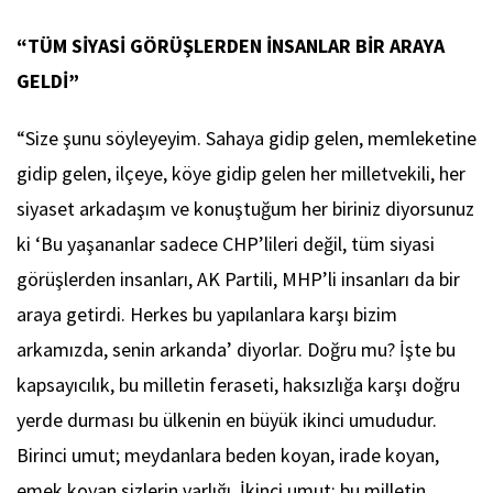
“TÜM SİYASİ GÖRÜŞLERDEN İNSANLAR BİR ARAYA
GELDİ”
“Size şunu söyleyeyim. Sahaya gidip gelen, memleketine
gidip gelen, ilçeye, köye gidip gelen her milletvekili, her
siyaset arkadaşım ve konuştuğum her biriniz diyorsunuz
ki ‘Bu yaşananlar sadece CHP’lileri değil, tüm siyasi
görüşlerden insanları, AK Partili, MHP’li insanları da bir
araya getirdi. Herkes bu yapılanlara karşı bizim
arkamızda, senin arkanda’ diyorlar. Doğru mu? İşte bu
kapsayıcılık, bu milletin feraseti, haksızlığa karşı doğru
yerde durması bu ülkenin en büyük ikinci umududur.
Birinci umut; meydanlara beden koyan, irade koyan,
emek koyan sizlerin varlığı. İkinci umut; bu milletin