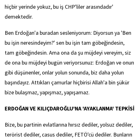
hiçbir yerinde yokuz, bu iş CHP'liler arasındadır'
demektedir.
Ben Erdoğan'a buradan sesleniyorum: Diyorsun ya 'Ben
bu işin neresindeyim?' sen bu işin tam göbeğindesin,
tam göbeğindesin. Ama ona da şu müjdeyi vereyim, siz
de ona bu müjdeyi bugün veriyorsunuz: Erdoğan ve onun
gibi düşünenler, onlar yolun sonunda, biz daha yolun
başındayız. Attıkları çamurlar hiçbirisi Allah'a bin şükür
bize bulaşmaz, yapışmaz, yapışamaz.
ERDOĞAN VE KILIÇDAROĞLU'NA 'AYAKLANMA' TEPKİSİ
Bize, bu partinin evlatlarına hırsız dediler, yolsuz dediler,
terörist dediler, casus dediler, FETÖ'cü dediler. Bunların