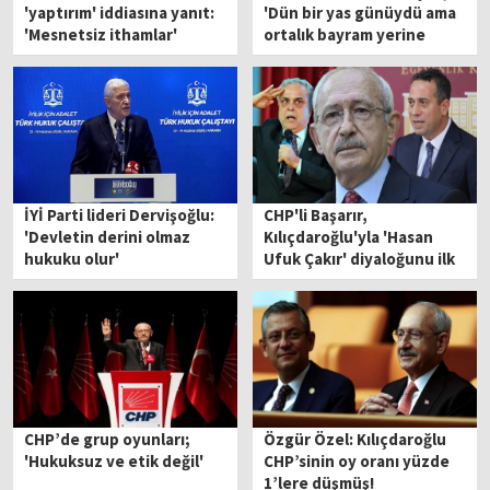
'yaptırım' iddiasına yanıt:
'Dün bir yas günüydü ama
'Mesnetsiz ithamlar'
ortalık bayram yerine
döndü'
İYİ Parti lideri Dervişoğlu:
CHP'li Başarır,
'Devletin derini olmaz
Kılıçdaroğlu'yla 'Hasan
hukuku olur'
Ufuk Çakır' diyaloğunu ilk
kez anlattı
CHP’de grup oyunları;
Özgür Özel: Kılıçdaroğlu
'Hukuksuz ve etik değil'
CHP’sinin oy oranı yüzde
1’lere düşmüş!