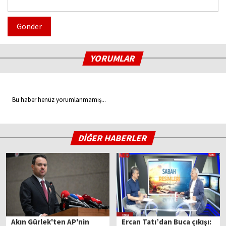
Gönder
YORUMLAR
Bu haber henüz yorumlanmamış...
DİĞER HABERLER
Akın Gürlek'ten AP'nin
Ercan Tatı’dan Buca çıkışı: