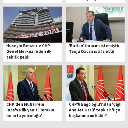
Hüseyin Benzer'e CHP
'Butlan' ihracını istemişti:
Genel Merkezi'nden ilk
Tanju Özcan istifa etti!
tebrik geldi
CHP'den Muharrem
CHP'li Bağcıoğlu'ndan 'Çiğli
İnce'ye ilk yanıt! 'Bırakın
Ana Jet Üssü' tepkisi: 'İlçe
bu orta yolculuğu'
başkanına mı kaldı!'
diyerek isyan etti