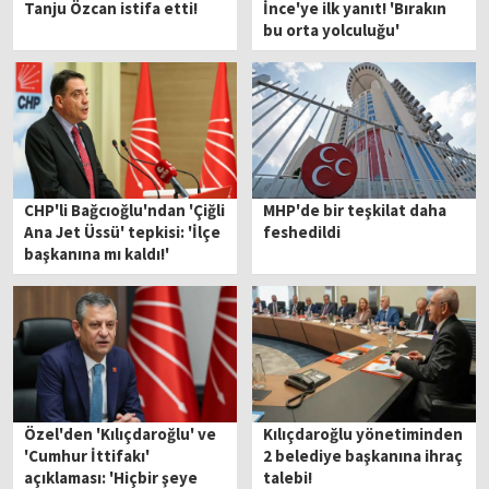
Tanju Özcan istifa etti!
İnce'ye ilk yanıt! 'Bırakın
bu orta yolculuğu'
CHP'li Bağcıoğlu'ndan 'Çiğli
MHP'de bir teşkilat daha
Ana Jet Üssü' tepkisi: 'İlçe
feshedildi
başkanına mı kaldı!'
diyerek isyan etti
Özel'den 'Kılıçdaroğlu' ve
Kılıçdaroğlu yönetiminden
'Cumhur İttifakı'
2 belediye başkanına ihraç
açıklaması: 'Hiçbir şeye
talebi!