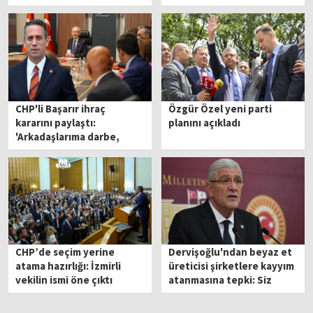
imkansız diyemem'
CHP'li Başarır ihraç
Özgür Özel yeni parti
kararını paylaştı:
planını açıkladı
'Arkadaşlarıma darbe,
bana özel darbe'
CHP’de seçim yerine
Dervişoğlu'ndan beyaz et
atama hazırlığı: İzmirli
üreticisi şirketlere kayyım
vekilin ismi öne çıktı
atanmasına tepki: Siz
kovboy değilsiniz, burası
da Teksas değil