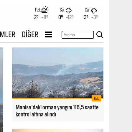
Pzt
Sal
Çar
2°
-8°
0°
-12°
3°
-3°
İMLER
DİĞER
EGE
Manisa'daki orman yangını 116,5 saatte
kontrol altına alındı