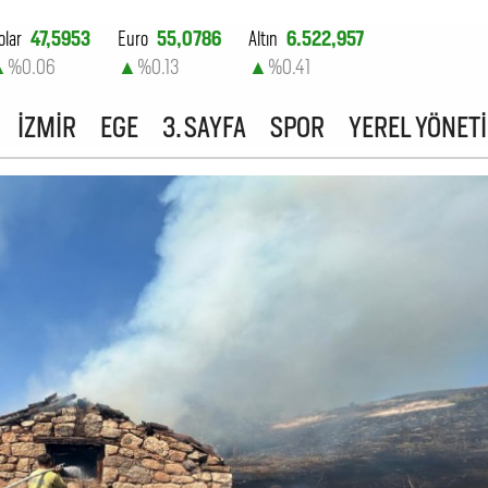
olar
47,5953
Euro
55,0786
Altın
6.522,957
▲
%0.06
▲
%0.13
▲
%0.41
ist-100
13.726,68
İZMİR
EGE
3. SAYFA
SPOR
YEREL YÖNET
▲
%0.17