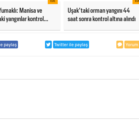
EGE
EG
Yumaklı: Manisa ve
Uşak'taki orman yangını 44
ki yangınlar kontrol
saat sonra kontrol altına alındı
le paylaş
Twitter ile paylaş
Yorum