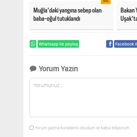
EGE
Muğla'daki yangına sebep olan
Bakan 
baba-oğul tutuklandı
Uşak'ta
altında
Whatsapp ile paylaş
Facebook i
Yorum Yazın
Yorum yazma kurallarını okudum ve kabul ediyorum.