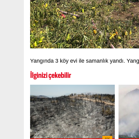
Yangında 3 köy evi ile samanlık yandı. Yangı
İlginizi çekebilir