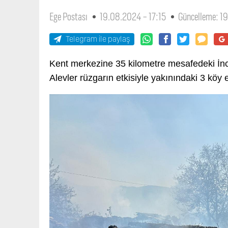
Ege Postası
19.08.2024 - 17:15
Güncelleme: 1
Telegram ile paylaş
Kent merkezine 35 kilometre mesafedeki İnc
Alevler rüzgarın etkisiyle yakınındaki 3 köy 