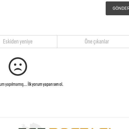
GÖNDE
Eskiden yeniye
Öne çıkanlar
rum yapılmamış...
İlk yorum yapan sen ol.