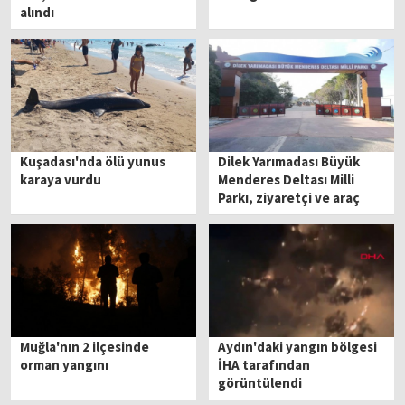
alındı
Kuşadası'nda ölü yunus
Dilek Yarımadası Büyük
karaya vurdu
Menderes Deltası Milli
Parkı, ziyaretçi ve araç
girişine kapatıldı
Muğla'nın 2 ilçesinde
Aydın'daki yangın bölgesi
orman yangını
İHA tarafından
görüntülendi