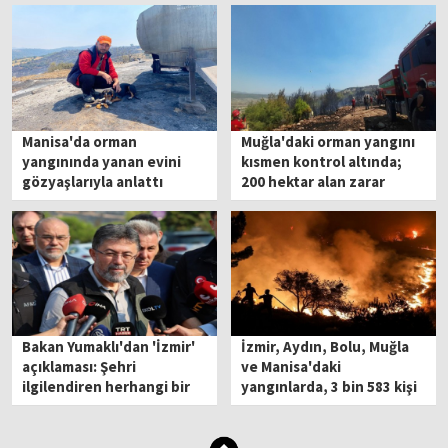
Manisa'da orman
Muğla'daki orman yangını
yangınında yanan evini
kısmen kontrol altında;
gözyaşlarıyla anlattı
200 hektar alan zarar
gördü
Bakan Yumaklı'dan 'İzmir'
İzmir, Aydın, Bolu, Muğla
açıklaması: Şehri
ve Manisa'daki
ilgilendiren herhangi bir
yangınlarda, 3 bin 583 kişi
husus kalmadı
güvenli alanlara tahliye
edildi.