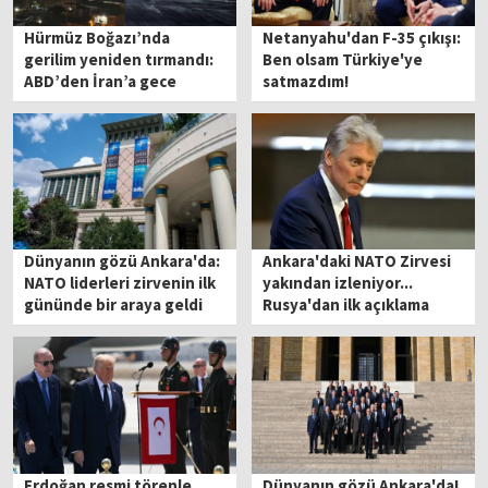
Hürmüz Boğazı’nda
Netanyahu'dan F-35 çıkışı:
gerilim yeniden tırmandı:
Ben olsam Türkiye'ye
ABD’den İran’a gece
satmazdım!
saldırısı
Dünyanın gözü Ankara'da:
Ankara'daki NATO Zirvesi
NATO liderleri zirvenin ilk
yakından izleniyor...
gününde bir araya geldi
Rusya'dan ilk açıklama
Erdoğan resmi törenle
Dünyanın gözü Ankara'da!