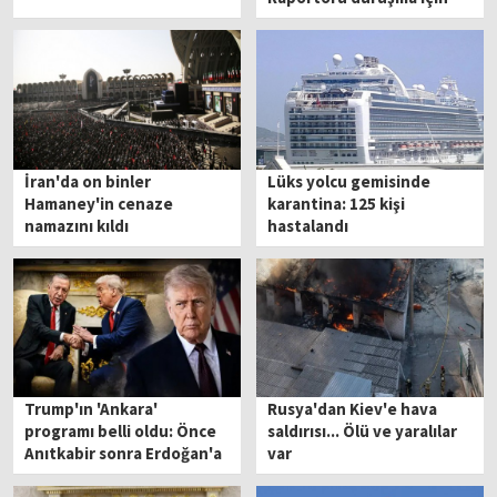
İstanbul'a geliyor
İran'da on binler
Lüks yolcu gemisinde
Hamaney'in cenaze
karantina: 125 kişi
namazını kıldı
hastalandı
Trump'ın 'Ankara'
Rusya'dan Kiev'e hava
programı belli oldu: Önce
saldırısı... Ölü ve yaralılar
Anıtkabir sonra Erdoğan'a
var
ziyaret