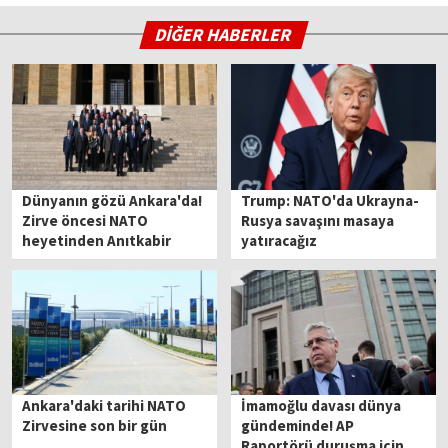
DİĞER HABERLER
Dünyanın gözü Ankara'da!
Trump: NATO'da Ukrayna-
Zirve öncesi NATO
Rusya savaşını masaya
heyetinden Anıtkabir
yatıracağız
ziyareti
Ankara'daki tarihi NATO
İmamoğlu davası dünya
Zirvesine son bir gün
gündeminde! AP
Raportörü duruşma için