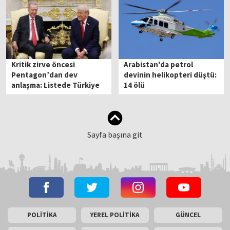
Kritik zirve öncesi
Arabistan'da petrol
Pentagon’dan dev
devinin helikopteri düştü:
anlaşma: Listede Türkiye
14 ölü
de var
Sayfa başına git
POLİTİKA
YEREL POLİTİKA
GÜNCEL