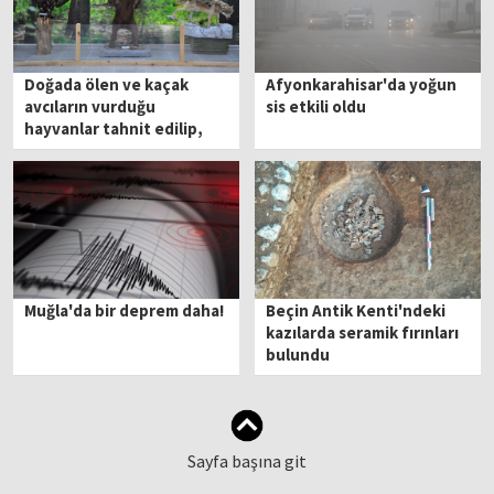
Doğada ölen ve kaçak
Afyonkarahisar'da yoğun
avcıların vurduğu
sis etkili oldu
hayvanlar tahnit edilip,
Spil Dağı'nda sergileniyor
Muğla'da bir deprem daha!
Beçin Antik Kenti'ndeki
kazılarda seramik fırınları
bulundu
Sayfa başına git