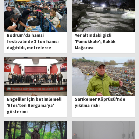
Bodrum’da hamsi
Yer altındaki gizli
festivalinde 3 ton hamsi
'Pamukkale'; Kaklık
dağıtıldı, metrelerce
Mağarası
kuyruk oluştu
Engeliler için betimlemeli
Sarıkemer Köprüsü'nde
'Efes'ten Bergama'ya'
yıkılma riski
gösterimi