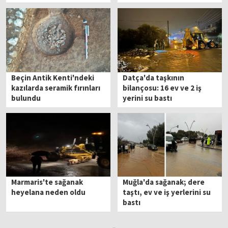
Beçin Antik Kenti'ndeki
Datça'da taşkının
kazılarda seramik fırınları
bilançosu: 16 ev ve 2 iş
bulundu
yerini su bastı
Marmaris'te sağanak
Muğla'da sağanak; dere
heyelana neden oldu
taştı, ev ve iş yerlerini su
bastı