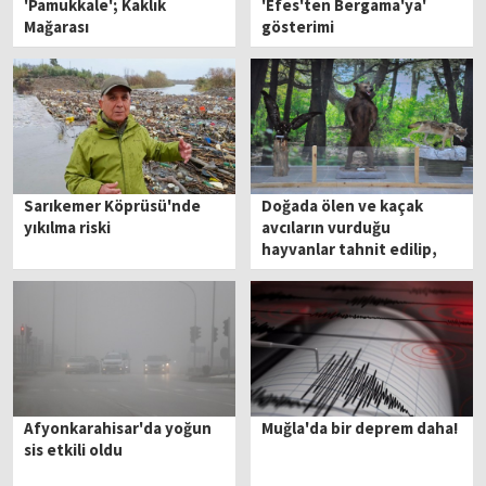
'Pamukkale'; Kaklık
'Efes'ten Bergama'ya'
Mağarası
gösterimi
Sarıkemer Köprüsü'nde
Doğada ölen ve kaçak
yıkılma riski
avcıların vurduğu
hayvanlar tahnit edilip,
Spil Dağı'nda sergileniyor
Afyonkarahisar'da yoğun
Muğla'da bir deprem daha!
sis etkili oldu