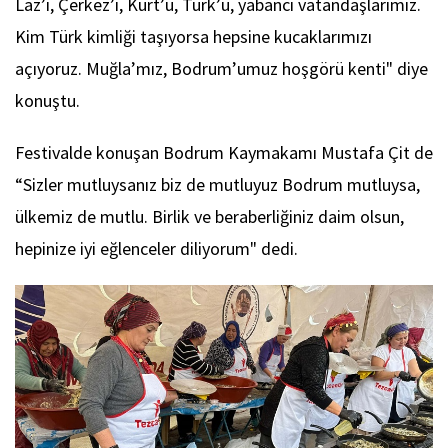
Laz’ı, Çerkez’i, Kürt’ü, Türk’ü, yabancı vatandaşlarımız.
Kim Türk kimliği taşıyorsa hepsine kucaklarımızı
açıyoruz. Muğla’mız, Bodrum’umuz hoşgörü kenti" diye
konuştu.
Festivalde konuşan Bodrum Kaymakamı Mustafa Çit de
“Sizler mutluysanız biz de mutluyuz Bodrum mutluysa,
ülkemiz de mutlu. Birlik ve beraberliğiniz daim olsun,
hepinize iyi eğlenceler diliyorum" dedi.