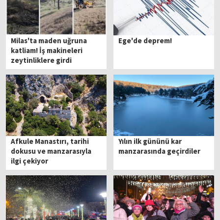
Milas'ta maden uğruna
Ege'de deprem!
katliam! İş makineleri
zeytinliklere girdi
Afkule Manastırı, tarihi
Yılın ilk gününü kar
dokusu ve manzarasıyla
manzarasında geçirdiler
ilgi çekiyor