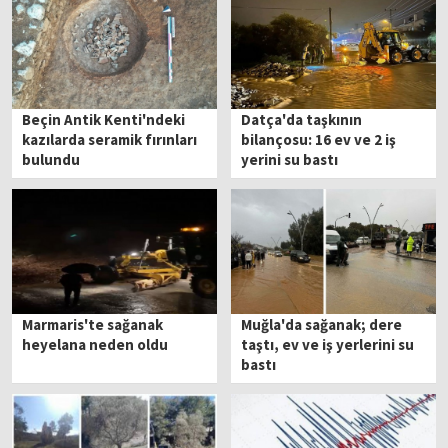
Beçin Antik Kenti'ndeki
Datça'da taşkının
kazılarda seramik fırınları
bilançosu: 16 ev ve 2 iş
bulundu
yerini su bastı
Marmaris'te sağanak
Muğla'da sağanak; dere
heyelana neden oldu
taştı, ev ve iş yerlerini su
bastı