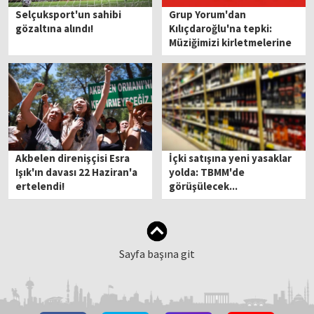
Selçuksport'un sahibi
Grup Yorum'dan
gözaltına alındı!
Kılıçdaroğlu'na tepki:
Müziğimizi kirletmelerine
izin vermeyeceğiz
Akbelen direnişçisi Esra
İçki satışına yeni yasaklar
Işık'ın davası 22 Haziran'a
yolda: TBMM'de
ertelendi!
görüşülecek...
Sayfa başına git