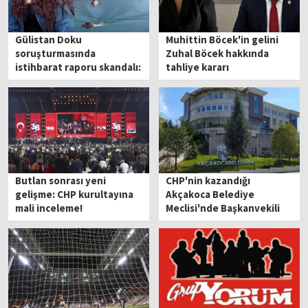
Gülistan Doku
Muhittin Böcek'in gelini
soruşturmasında
Zuhal Böcek hakkında
istihbarat raporu skandalı:
tahliye kararı
Daraltılmış baz incelemesi
neden yapılmadı?
Butlan sonrası yeni
CHP'nin kazandığı
gelişme: CHP kurultayına
Akçakoca Belediye
mali inceleme!
Meclisi'nde Başkanvekili
AK Partili Ünal oldu