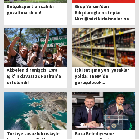
Selçuksport'un sahibi
Grup Yorum'dan
gözaltına alındı!
Kılıçdaroğlu'na tepki:
Müziğimizi kirletmelerine
izin vermeyeceğiz
Akbelen direnişçisi Esra
İçki satışına yeni yasaklar
Işık'ın davası 22 Haziran'a
yolda: TBMM'de
ertelendi!
görüşülecek...
Türkiye susuzluk riskiyle
Buca Belediyesine