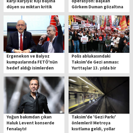
karşı karşıya: Kişi başına
operasyon: Başkan
düşen su miktarı kritik
Görkem Duman gözaltına
sınırın altına düştü!
alındı
Ergenekon ve Balyoz
Polis ablukasındaki
kumpaslarında FETÖ'nün
Taksim'de Gezi anması:
hedef aldığı isimlerden
Yurttaşlar 13. yılda bir
Özgür Özel'e destek
araya geldi
Yoğun bakımdan çıkan
Taksim'de 'Gezi Parkı'
Haluk Levent konserde
önlemleri! Metroya
fenalaştı!
kısıtlama geldi, yollar