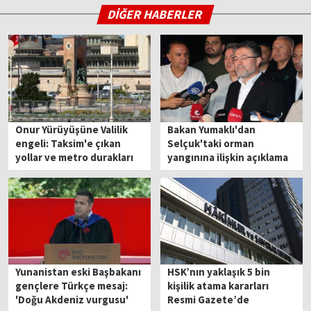
DİĞER HABERLER
Onur Yürüyüşüne Valilik
Bakan Yumaklı'dan
engeli: Taksim'e çıkan
Selçuk'taki orman
yollar ve metro durakları
yangınına ilişkin açıklama
kapatıldı
Yunanistan eski Başbakanı
HSK’nın yaklaşık 5 bin
gençlere Türkçe mesaj:
kişilik atama kararları
'Doğu Akdeniz vurgusu'
Resmi Gazete’de