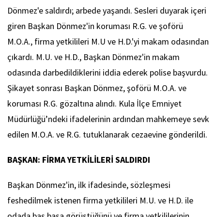
Dönmez'e saldırdı; arbede yaşandı. Sesleri duyarak içeri
giren Başkan Dönmez'in koruması R.G. ve şoförü
M.O.A., firma yetkilileri M.U ve H.D.'yi makam odasından
çıkardı. M.U. ve H.D., Başkan Dönmez'in makam
odasında darbedildiklerini iddia ederek polise başvurdu.
Şikayet sonrası Başkan Dönmez, şoförü M.O.A. ve
koruması R.G. gözaltına alındı. Kula İlçe Emniyet
Müdürlüğü’ndeki ifadelerinin ardından mahkemeye sevk
edilen M.O.A. ve R.G. tutuklanarak cezaevine gönderildi.
BAŞKAN: FİRMA YETKİLİLERİ SALDIRDI
Başkan Dönmez'in, ilk ifadesinde, sözleşmesi
feshedilmek istenen firma yetkilileri M.U. ve H.D. ile
odada baş başa görüştüğünü ve firma yetkililerinin