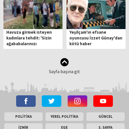
Havuza girmek isteyen
Yeşilçam'ın efsane
kadınlara tehdit: 'Sizin
oyuncusu İzzet Günay'dan
ağababalarınızı
kötü haber
öldürmüşüz'
Sayfa başına git
POLİTİKA
YEREL POLİTİKA
GÜNCEL
İZMİR
EGE
3. SAYFA