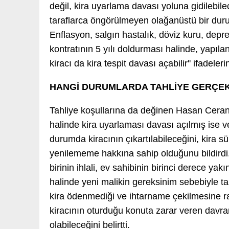
değil, kira uyarlama davası yoluna gidilebile
taraflarca öngörülmeyen olağanüstü bir dur
Enflasyon, salgın hastalık, döviz kuru, depre
kontratının 5 yılı doldurması halinde, yapıla
kiracı da kira tespit davası açabilir'' ifadeleri
HANGİ DURUMLARDA TAHLİYE GERÇE
Tahliye koşullarına da değinen Hasan Ceran
halinde kira uyarlaması davası açılmış ise ve
durumda kiracının çıkartılabileceğini, kira sü
yenilememe hakkına sahip olduğunu bildirdi.
birinin ihlali, ev sahibinin birinci derece yak
halinde yeni malikin gereksinim sebebiyle ta
kira ödenmediği ve ihtarname çekilmesine 
kiracının oturduğu konuta zarar veren davran
olabileceğini belirtti.