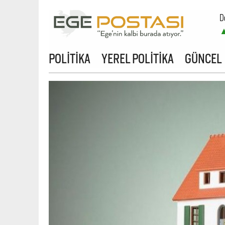
D
POLİTİKA
YEREL POLİTİKA
GÜNCEL