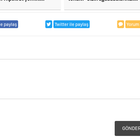
endi!
öldürmüşüz'
le paylaş
Twitter ile paylaş
Yorum
GÖNDE