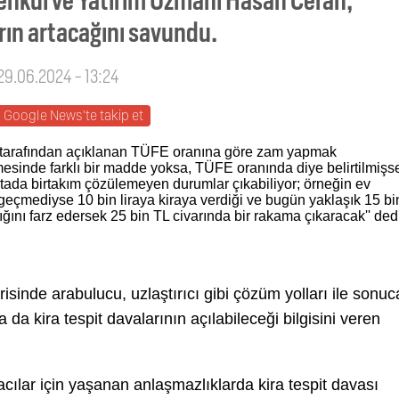
rın artacağını savundu.
 29.06.2024 - 13:24
Google News'te takip et
 tarafından açıklanan TÜFE oranına göre zam yapmak
sinde farklı bir madde yoksa, TÜFE oranında diye belirtilmişs
tada birtakım çözülemeyen durumlar çıkabiliyor; örneğin ev
ı geçmediyse 10 bin liraya kiraya verdiği ve bugün yaklaşık 15 bi
ğını farz edersek 25 bin TL civarında bir rakama çıkaracak'' ded
inde arabulucu, uzlaştırıcı gibi çözüm yolları ile sonuc
da kira tespit davalarının açılabileceği bilgisini veren
acılar için yaşanan anlaşmazlıklarda kira tespit davası