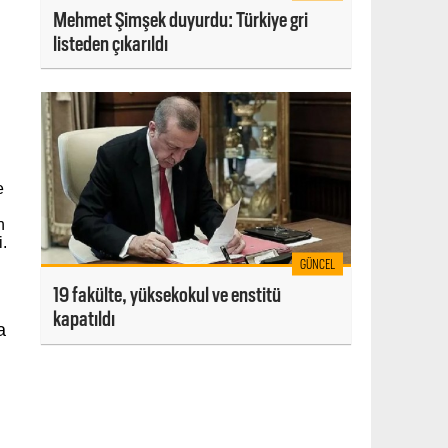
Mehmet Şimşek duyurdu: Türkiye gri
listeden çıkarıldı
e
n
i.
GÜNCEL
19 fakülte, yüksekokul ve enstitü
kapatıldı
a