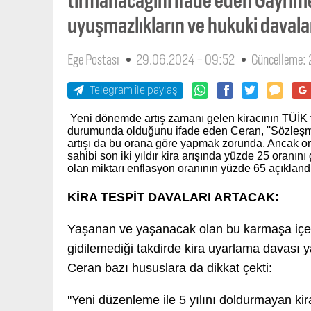
uyuşmazlıkların ve hukuki davala
Ege Postası
29.06.2024 - 09:52
Güncelleme:
Telegram ile paylaş
Yeni dönemde artış zamanı gelen kiracının TÜİK
durumunda olduğunu ifade eden Ceran, ''Sözleşme
artışı da bu orana göre yapmak zorunda. Ancak or
sahibi son iki yıldır kira arışında yüzde 25 oranın
olan miktarı enflasyon oranının yüzde 65 açıklandı
KİRA TESPİT DAVALARI ARTACAK:
Yaşanan ve yaşanacak olan bu karmaşa içeris
gidilemediği takdirde kira uyarlama davası ya 
Ceran bazı hususlara da dikkat çekti:
''Yeni düzenleme ile 5 yılını doldurmayan kir