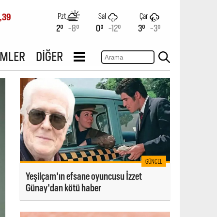
Pzt
Sal
Çar
,39
2°
-8°
0°
-12°
3°
-3°
İMLER
DİĞER
GÜNCEL
Yeşilçam'ın efsane oyuncusu İzzet
Günay'dan kötü haber