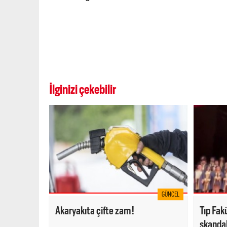
İlginizi çekebilir
GÜNCEL
Akaryakıta çifte zam!
Tıp Fak
skandal