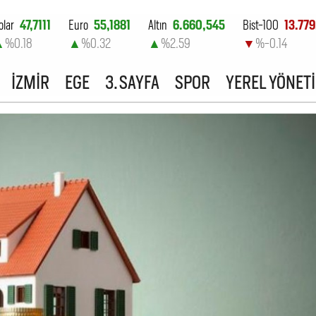
olar
47,7111
Euro
55,1881
Altın
6.660,545
Bist-100
13.779
▲
%0.18
▲
%0.32
▲
%2.59
▼
%-0.14
İZMİR
EGE
3. SAYFA
SPOR
YEREL YÖNET