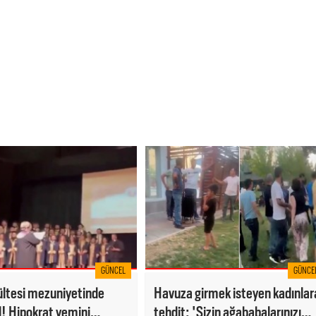
GÜNCEL
GÜNCE
ültesi mezuniyetinde
Havuza girmek isteyen kadınlar
! Hipokrat yemini
tehdit: 'Sizin ağababalarınızı