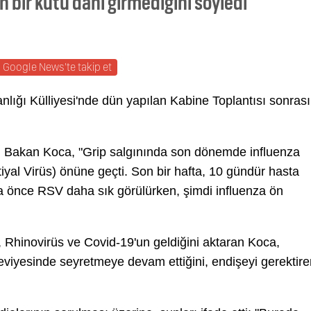
 bir kutu dahi girmediğini söyledi
Google News'te takip et
ığı Külliyesi'nde dün yapılan Kabine Toplantısı sonrası
ğu Bakan Koca, "Grip salgınında son dönemde influenza
tiyal Virüs) önüne geçti. Son bir hafta, 10 gündür hasta
 önce RSV daha sık görülürken, şimdi influenza ön
 Rhinovirüs ve Covid-19'un geldiğini aktaran Koca,
eviyesinde seyretmeye devam ettiğini, endişeyi gerektire