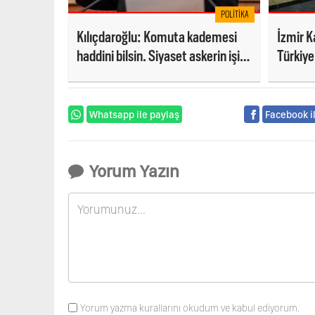
POLITIKA
Kılıçdaroğlu: Komuta kademesi
İzmir Ka
haddini bilsin. Siyaset askerin işi
Türkiye 
değil
Whatsapp ile paylaş
Facebook i
Yorum Yazın
Yorum yazma kurallarını okudum ve kabul ediyorum.