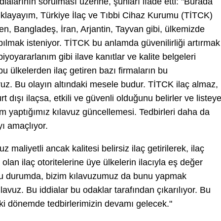
dialarının sorulması üzerine, şunları ifade etti: "Burada
ıklayayım, Türkiye İlaç ve Tıbbi Cihaz Kurumu (TİTCK)
rden, Bangladeş, İran, Arjantin, Tayvan gibi, ülkemizde
apılmak isteniyor. TİTCK bu anlamda güvenilirliği artırmak
iyoyararlanım gibi ilave kanıtlar ve kalite belgeleri
 bu ülkelerden ilaç getiren bazı firmaların bu
z. Bu olayın altındaki mesele budur. TİTCK ilaç almaz,
t dışı ilaçsa, etkili ve güvenli olduğunu belirler ve listey
Bizim yaptığımız kılavuz güncellemesi. Tedbirleri daha da
yı amaçlıyor.
 maliyetli ancak kalitesi belirsiz ilaç getirilerek, ilaç
ı olan ilaç otoritelerine üye ülkelerin ilacıyla eş değer
r. Bu durumda, bizim kılavuzumuz da bunu yapmak
ılavuz. Bu iddialar bu odaklar tarafından çıkarılıyor. Bu
i dönemde tedbirlerimizin devamı gelecek."