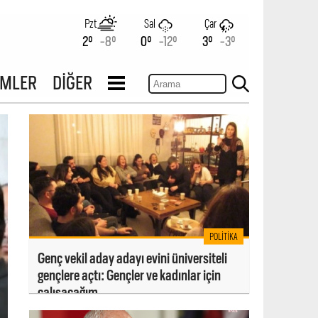
Pzt
Sal
Çar
2°
-8°
0°
-12°
3°
-3°
İMLER
DİĞER
POLITIKA
Genç vekil aday adayı evini üniversiteli
gençlere açtı: Gençler ve kadınlar için
çalışacağım