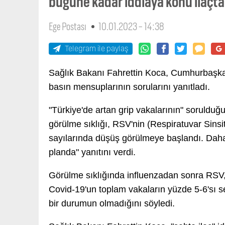
bugüne kadar iddiaya konu ilaçtan
Ege Postası
10.01.2023 - 14:38
Telegram ile paylaş
Sağlık Bakanı Fahrettin Koca, Cumhurbaşkanl
basın mensuplarının sorularını yanıtladı.
"Türkiye'de artan grip vakalarının" soruldu
görülme sıklığı, RSV'nin (Respiratuvar Sinsi
sayılarında düşüş görülmeye başlandı. Daha
planda" yanıtını verdi.
Görülme sıklığında influenzadan sonra RSV,
Covid-19'un toplam vakaların yüzde 5-6'sı s
bir durumun olmadığını söyledi.