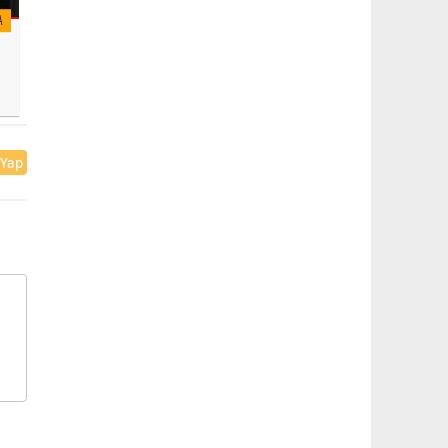
A
 Yap