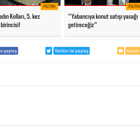
POLITIKA
POLITIK
dın Kolları, 5. kez
"Yabancıya konut satışı yasağı
birincisi!
getireceğiz"
le paylaş
Twitter ile paylaş
Yorum