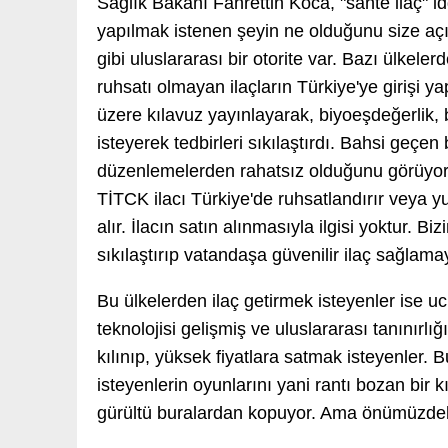
Sağlık Bakanı Fahrettin Koca, "sahte ilaç" id
yapılmak istenen şeyin ne olduğunu size aç
gibi uluslararası bir otorite var. Bazı ülkele
ruhsatı olmayan ilaçların Türkiye'ye girişi y
üzere kılavuz yayınlayarak, biyoeşdeğerlik, b
isteyerek tedbirleri sıkılaştırdı. Bahsi geçen
düzenlemelerden rahatsız olduğunu görüyoru
TİTCK ilacı Türkiye'de ruhsatlandırır veya yur
alır. İlacın satın alınmasıyla ilgisi yoktur. 
sıkılaştırıp vatandaşa güvenilir ilaç sağlama
Bu ülkelerden ilaç getirmek isteyenler ise ucuz
teknolojisi gelişmiş ve uluslararası tanınırlığ
kılınıp, yüksek fiyatlara satmak isteyenle
isteyenlerin oyunlarını yani rantı bozan bir k
gürültü buralardan kopuyor. Ama önümüzdek