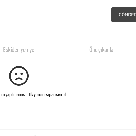
GÖNDE
Eskiden yeniye
Öne çıkanlar
rum yapılmamış...
İlk yorum yapan sen ol.