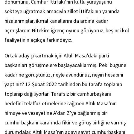
dönümünü, Cumhur İttifakı’nın kutlu yürüyüşünü
sekteye uğratmak amacıyla zillet ittifakının yanında
hizalanmışlar, ikmal kanallarını da ardına kadar
açmışlardır. Nitekim iğrenç oyunu görüyoruz, beşinci kol
faaliyetinin açıkça farkındayız.
Ortak aday çıkartmak için Altılı Masa’daki parti
başkanları görüşmelere başlayacaklarmış. Peki bugüne
kadar ne görüştünüz, neyle avundunuz, neyin hesabını
yaptınız? 12 Şubat 2022 tarihinden bu tarafa toplanıp
toplanıp dağılıyorlar. Tarafsız bir cumhurbaşkanı
hedefini telaffuz etmelerine rağmen Altılı Masa’nın
himaye ve vesayetine A’dan Z’ye bağlanmış bir
cumhurbaşkanı kararında fikir ve görüş birliğine varmış
durumdalar. Altılı Masa’nın adayı şayet cumhurbaşkanı