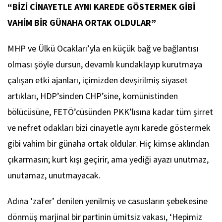
“BİZİ CİNAYETLE AYNI KAREDE GÖSTERMEK GİBİ
VAHİM BİR GÜNAHA ORTAK OLDULAR”
MHP ve Ülkü Ocakları’yla en küçük bağ ve bağlantısı
olması şöyle dursun, devamlı kundaklayıp kurutmaya
çalışan etki ajanları, içimizden devşirilmiş siyaset
artıkları, HDP’sinden CHP’sine, komünistinden
bölücüsüne, FETÖ’cüsünden PKK’lısına kadar tüm şirret
ve nefret odakları bizi cinayetle aynı karede göstermek
gibi vahim bir günaha ortak oldular. Hiç kimse aklından
çıkarmasın; kurt kışı geçirir, ama yediği ayazı unutmaz,
unutamaz, unutmayacak.
Adına ‘zafer’ denilen yenilmiş ve casusların şebekesine
dönmüş marjinal bir partinin ümitsiz vakası, ‘Hepimiz