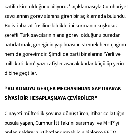
katilin kim olduğunu biliyoruz’ açıklamasıyla Cumhuriyet
savcılarının görev alanına giren bir açıklamada bulundu.
Bu istihbarat fosiline bildiklerini sormanın kuşkusuz
şerefli Türk savcılarının ana görevi olduğunu buradan
hatırlatmak, gereğinin yapılmasını istemek hem çağrım
hem de görevimdir. Şimdi de parti binalarına ‘Yerli ve
milli katil kim’ yazılı afişler asacak kadar küçülüp yerin
dibine geçtiler.
“BU KONUYU GERÇEK MECRASINDAN SAPTIRARAK
SİYASİ BİR HESAPLAŞMAYA ÇEVİRDİLER”
Cinayeti müfterilik şovuna dönüştüren, itibar cellatlığını
pusula yapan, Cumhur İttifakı’nı sarsmayı ve MHP’yi
anılan saldırıyla irtibatlandırmak için binlerce FETÖ