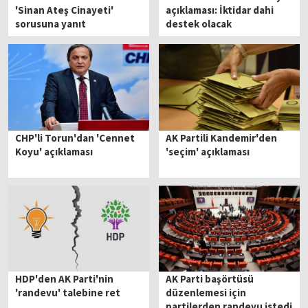
'Sinan Ateş Cinayeti'
açıklaması: İktidar dahi
sorusuna yanıt
destek olacak
CHP'li Torun'dan 'Cennet
AK Partili Kandemir'den
Koyu' açıklaması
'seçim' açıklaması
HDP'den AK Parti'nin
AK Parti başörtüsü
'randevu' talebine ret
düzenlemesi için
partilerden randevu istedi