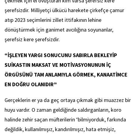
çekmek için el ovuşturan kim varsa şerefsiz kere
şerefsizdir. Milliyetçi ülkücü harekete çirkefçe çamur
atıp 2023 seçimlerini zillet ittifakının lehine
dönüştürmek için ganimet avcılığına soyunanlar,
şerefsiz kere şerefsizdir.
“
İŞLEYEN YARGI SONUCUNU SABIRLA BEKLEYİP
SUİKASTIN MAKSAT VE MOTİVASYONUNUN İÇ
ÖRGÜSÜNÜ TAM ANLAMIYLA GÖRMEK, KANAATİMCE
EN DOĞRU OLANIDIR”
Gerçeklerin er ya da geç ortaya çıkmak gibi muazzez bir
huyu vardır. O zaman geldiğinde saldırganların, koro
halinde zehir saçan müfterilerin ‘bilmiyorduk, farkında
değildik, kullanılmışız, kandırılmışız, hata etmişiz,