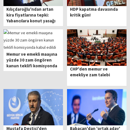
Kılıçdaroğlu'ndan artan
HDP kapatma davasında
kira fiyatlarına tepki:
kritik gün!
Yabancılara konut yasağı
Memur ve emekli maaşına
yüzde 30 zam öngören
kanun teklifi komisyonda
CHP'den memur ve
kabul edildi
emekliye zam talebi
Mustafa Destici'den
Babacan'dan 'ortak aday'