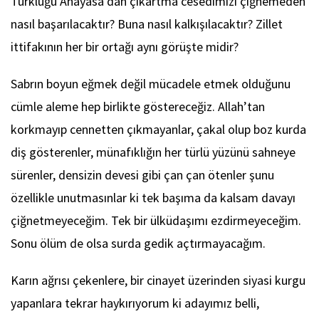
Türklüğü Anayasa’dan çıkartma cesedimizi çiğnemeden
nasıl başarılacaktır? Buna nasıl kalkışılacaktır? Zillet
ittifakının her bir ortağı aynı görüşte midir?
Sabrın boyun eğmek değil mücadele etmek olduğunu
cümle aleme hep birlikte göstereceğiz. Allah’tan
korkmayıp cennetten çıkmayanlar, çakal olup boz kurda
diş gösterenler, münafıklığın her türlü yüzünü sahneye
sürenler, densizin devesi gibi çan çan ötenler şunu
özellikle unutmasınlar ki tek başıma da kalsam davayı
çiğnetmeyeceğim. Tek bir ülküdaşımı ezdirmeyeceğim.
Sonu ölüm de olsa surda gedik açtırmayacağım.
Karın ağrısı çekenlere, bir cinayet üzerinden siyasi kurgu
yapanlara tekrar haykırıyorum ki adayımız belli,