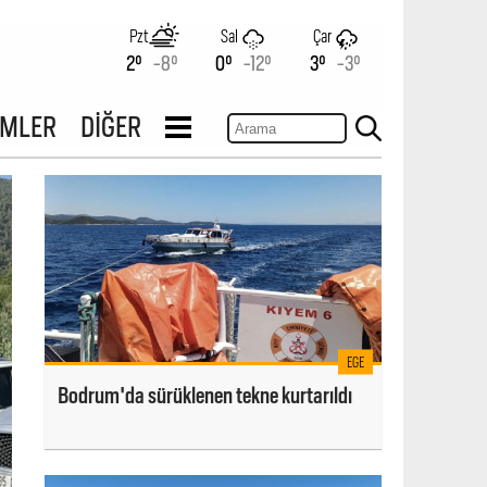
Pzt
Sal
Çar
2°
-8°
0°
-12°
3°
-3°
İMLER
DİĞER
EGE
Bodrum'da sürüklenen tekne kurtarıldı