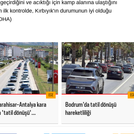
eçirdiğini ve acıktığı için kamp alanına ulaştığını
n ilk kontrolde, Kırbıyık'ın durumunun iyi olduğu
 (DHA)
EGE
EG
rahisar-Antalya kara
Bodrum’da tatil dönüşü
 'tatil dönüşü'
hareketliliği
uğu