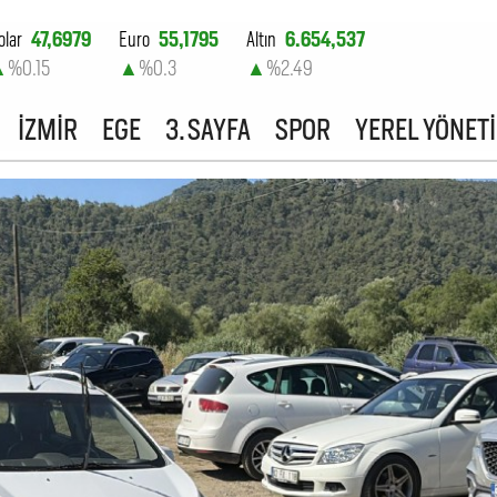
olar
47,6979
Euro
55,1795
Altın
6.654,537
▲
%0.15
▲
%0.3
▲
%2.49
ist-100
13.779,39
İZMİR
EGE
3. SAYFA
SPOR
YEREL YÖNET
▼
%-0.14