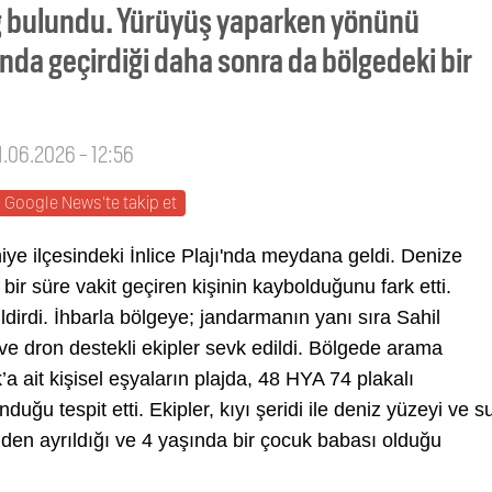
ağ bulundu. Yürüyüş yaparken yönünü
nda geçirdiği daha sonra da bölgedeki bir
1.06.2026 - 12:56
Google News'te takip et
iye ilçesindeki İnlice Plajı'nda meydana geldi. Denize
 bir süre vakit geçiren kişinin kaybolduğunu fark etti.
dirdi. İhbarla bölgeye; jandarmanın yanı sıra Sahil
 ve dron destekli ekipler sevk edildi. Bölgede arama
’a ait kişisel eşyaların plajda, 48 HYA 74 plakalı
duğu tespit etti. Ekipler, kıyı şeridi ile deniz yüzeyi ve s
nden ayrıldığı ve 4 yaşında bir çocuk babası olduğu