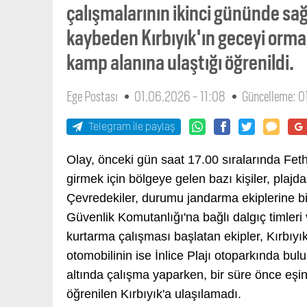
çalışmalarının ikinci gününde s
kaybeden Kırbıyık'ın geceyi orma
kamp alanına ulaştığı öğrenildi.
Ege Postası
01.06.2026 - 11:08
Güncelleme: 0
Telegram ile paylaş
Olay, önceki gün saat 17.00 sıralarında Feth
girmek için bölgeye gelen bazı kişiler, plajda
Çevredekiler, durumu jandarma ekiplerine bil
Güvenlik Komutanlığı'na bağlı dalgıç timleri
kurtarma çalışması başlatan ekipler, Kırbıyık
otomobilinin ise İnlice Plajı otoparkında bulun
altında çalışma yaparken, bir süre önce eşi
öğrenilen Kırbıyık'a ulaşılamadı.