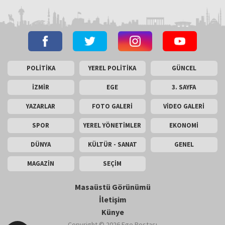
POLİTİKA
YEREL POLİTİKA
GÜNCEL
İZMİR
EGE
3. SAYFA
YAZARLAR
FOTO GALERİ
VİDEO GALERİ
SPOR
YEREL YÖNETİMLER
EKONOMİ
DÜNYA
KÜLTÜR - SANAT
GENEL
MAGAZİN
SEÇİM
Masaüstü Görünümü
İletişim
Künye
Copyright © 2026 Ege Postası