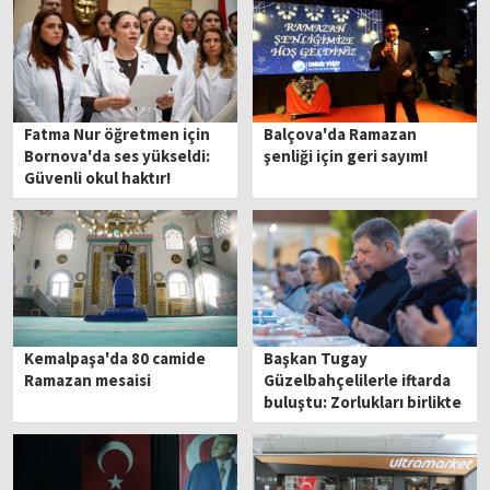
Fatma Nur öğretmen için
Balçova'da Ramazan
Bornova'da ses yükseldi:
şenliği için geri sayım!
Güvenli okul haktır!
Kemalpaşa'da 80 camide
Başkan Tugay
Ramazan mesaisi
Güzelbahçelilerle iftarda
buluştu: Zorlukları birlikte
aşarız