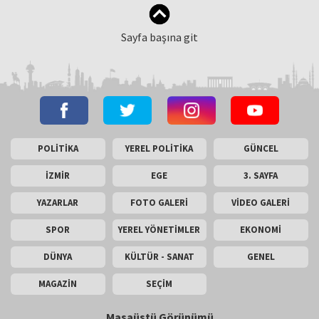
Sayfa başına git
POLİTİKA
YEREL POLİTİKA
GÜNCEL
İZMİR
EGE
3. SAYFA
YAZARLAR
FOTO GALERİ
VİDEO GALERİ
SPOR
YEREL YÖNETİMLER
EKONOMİ
DÜNYA
KÜLTÜR - SANAT
GENEL
MAGAZİN
SEÇİM
Masaüstü Görünümü