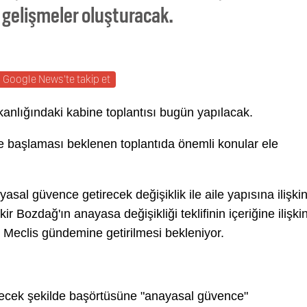
gelişmeler oluşturacak.
Google News'te takip et
lığındaki kabine toplantısı bugün yapılacak.
e başlaması beklenen toplantıda önemli konular ele
sal güvence getirecek değişiklik ile aile yapısına ilişki
ir Bozdağ'ın anayasa değişikliği teklifinin içeriğine ilişki
e Meclis gündemine getirilmesi bekleniyor.
recek şekilde başörtüsüne "anayasal güvence"