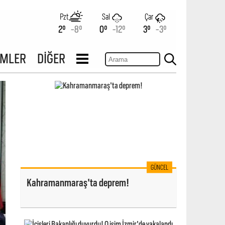
Pzt
Sal
Çar
2°
-8°
0°
-12°
3°
-3°
İMLER
DİĞER
GÜNCEL
Kahramanmaraş'ta deprem!