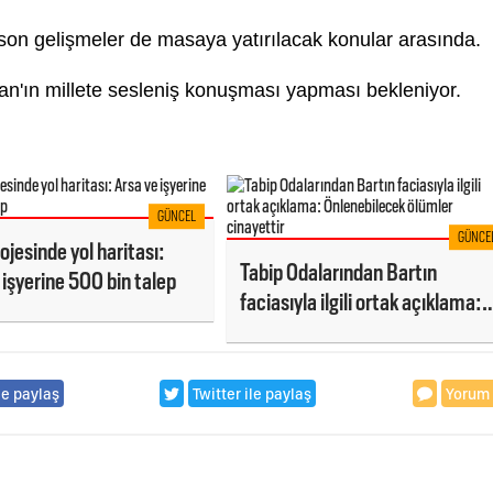
son gelişmeler de masaya yatırılacak konular arasında.
n'ın millete sesleniş konuşması yapması bekleniyor.
GÜNCEL
GÜNCE
ojesinde yol haritası:
Tabip Odalarından Bartın
 işyerine 500 bin talep
faciasıyla ilgili ortak açıklama:
Önlenebilecek ölümler
cinayettir
le paylaş
Twitter ile paylaş
Yorum