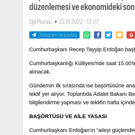
düzenlemesi ve ekonomideki son 
Ege Postası
23.10.2022 - 13:07
Telegram ile paylaş
Cumhurbaşkanı Recep Tayyip Erdoğan başkan
Cumhurbaşkanlığı Külliyesi'nde saat 15.00't
alınacak.
Gündemin ilk sırasında ise başörtüsüne anaya
teklif yer alıyor. Toplantıda Adalet Bakanı Bek
bilgilendirme yapması ve teklifin hafta içind
BAŞÖRTÜSÜ VE AİLE YASASI
Cumhurbaşkanı Erdoğan'ın "aileyi güçlendi