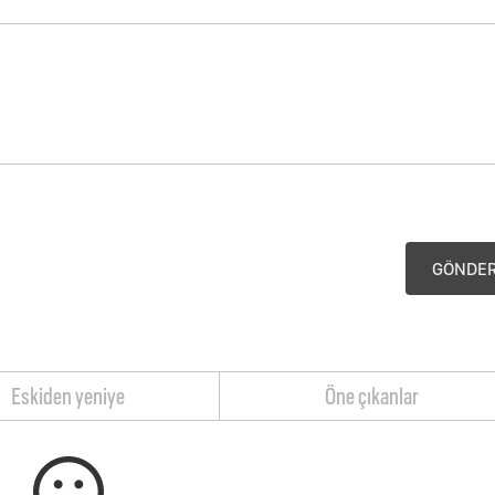
GÖNDE
Eskiden yeniye
Öne çıkanlar