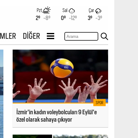
Pzt
Sal
Çar
2°
-8°
0°
-12°
3°
-3°
İMLER
DİĞER
SPOR
İzmir'in kadın voleybolcuları 9 Eylül'e
özel olarak sahaya çıkıyor