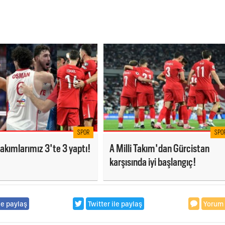
SPOR
SPO
 takımlarımız 3'te 3 yaptı!
A Milli Takım'dan Gürcistan
karşısında iyi başlangıç!
le paylaş
Twitter ile paylaş
Yorum