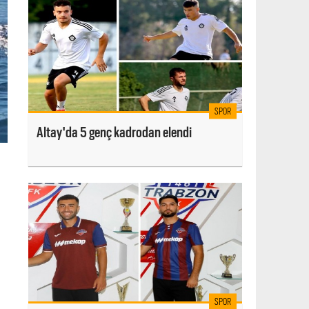
SPOR
Altay'da 5 genç kadrodan elendi
SPOR