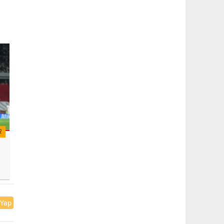
R
 Yap