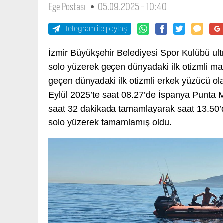
Ege Postası
05.09.2025 - 10:40
Telegram ile paylaş
İzmir Büyükşehir Belediyesi Spor Kulübü ul
solo yüzerek geçen dünyadaki ilk otizmli ma
geçen dünyadaki ilk otizmli erkek yüzücü ola
Eylül 2025’te saat 08.27’de İspanya Punta M
saat 32 dakikada tamamlayarak saat 13.50’de
solo yüzerek tamamlamış oldu.