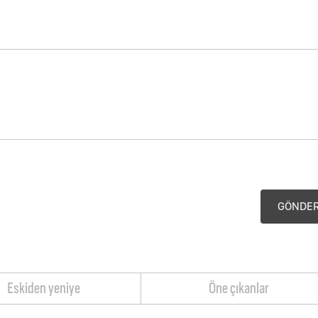
GÖNDE
Eskiden yeniye
Öne çıkanlar