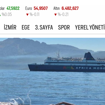
olar
47,5922
Euro
54,9507
Altın
6.482,627
▲
%0.05
▼
%-0.11
▼
%-0.21
ist-100
13.798,82
İZMİR
EGE
3. SAYFA
SPOR
YEREL YÖNET
▲
%0.7