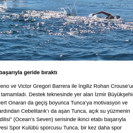
başarıyla geride bıraktı
no ve Victor Gregori Barrera ile İngiliz Rohan Crouse’u
ni tamamladı. Destek teknesinde yer alan İzmir Büyükşehi
 Mert Onaran da geçiş boyunca Tunca’ya motivasyon ve
ardından Cebelitarık’ı da aşan Tunca, açık su yüzmenin
lisi” (Ocean’s Seven) serisinde ikinci etabı başarıyla
iyesi Spor Kulübü sporcusu Tunca, bir kez daha spor