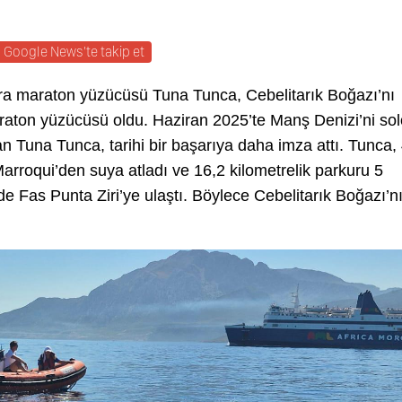
Google News'te takip et
tra maraton yüzücüsü Tuna Tunca, Cebelitarık Boğazı’nı
raton yüzücüsü oldu. Haziran 2025’te Manş Denizi’ni sol
n Tuna Tunca, tarihi bir başarıya daha imza attı. Tunca,
arroqui’den suya atladı ve 16,2 kilometrelik parkuru 5
 Fas Punta Ziri’ye ulaştı. Böylece Cebelitarık Boğazı’n