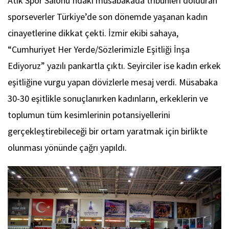
Atik Spor Salonu’ndaki müsabakada tribünleri dolduran
sporseverler Türkiye’de son dönemde yaşanan kadın
cinayetlerine dikkat çekti. İzmir ekibi sahaya,
“Cumhuriyet Her Yerde/Sözlerimizle Eşitliği İnşa
Ediyoruz” yazılı pankartla çıktı. Seyirciler ise kadın erkek
eşitliğine vurgu yapan dövizlerle mesaj verdi. Müsabaka
30-30 eşitlikle sonuçlanırken kadınların, erkeklerin ve
toplumun tüm kesimlerinin potansiyellerini
gerçekleştirebileceği bir ortam yaratmak için birlikte
olunması yönünde çağrı yapıldı.