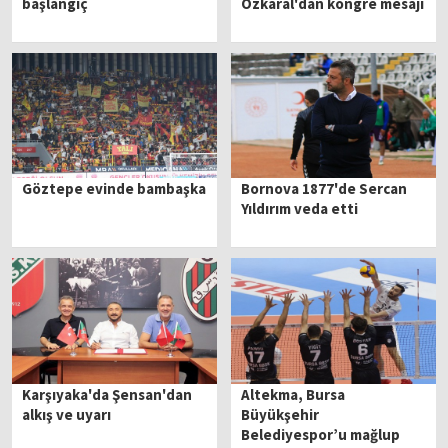
başlangıç
Özkaral'dan kongre mesajı
Göztepe evinde bambaşka
Bornova 1877'de Sercan
Yıldırım veda etti
Karşıyaka'da Şensan'dan
Altekma, Bursa
alkış ve uyarı
Büyükşehir
Belediyespor’u mağlup