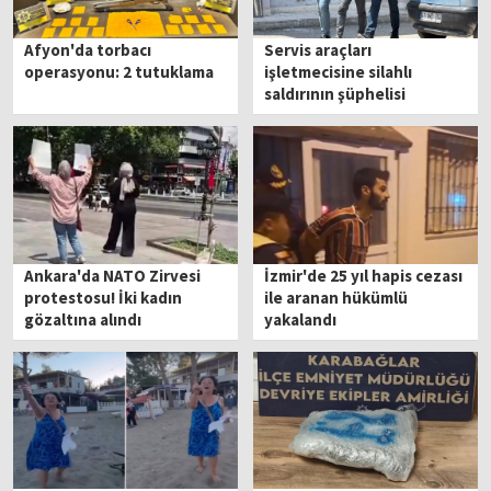
Afyon'da torbacı
Servis araçları
operasyonu: 2 tutuklama
işletmecisine silahlı
saldırının şüphelisi
tutuklandı
Ankara'da NATO Zirvesi
İzmir'de 25 yıl hapis cezası
protestosu! İki kadın
ile aranan hükümlü
gözaltına alındı
yakalandı