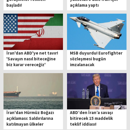
başladı!
açıklama yaptı
İran'dan ABD'ye net tavır!
MSB duyurdu! Eurofighter
'Savaşın nasıl biteceğine
sözleşmesi bugün
biz karar vereceğiz'
imzalanacak
İran'dan Hürmüz Boğazı
ABD’den İran’a savaşı
açıklaması: Saldırılarına
bitirecek 15 maddelik
katılmayan ülkeler
teklif iddiası!
geçebilir!