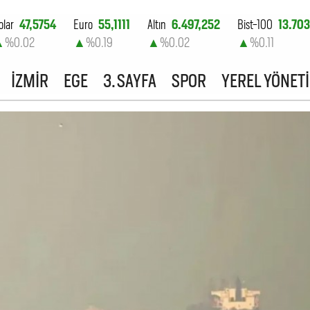
olar
47,5754
Euro
55,1111
Altın
6.497,252
Bist-100
13.703
▲
%0.02
▲
%0.19
▲
%0.02
▲
%0.11
İZMİR
EGE
3. SAYFA
SPOR
YEREL YÖNET