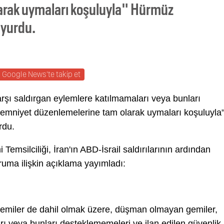
arak uymaları koşuluyla" Hürmüz
uyurdu.
Google News'te takip et
 karşı saldırgan eylemlere katılmamaları veya bunları
e emniyet düzenlemelerine tam olarak uymaları koşuluyla
rdu.
 Temsilciliği, İran'ın ABD-İsrail saldırılarının ardından
ruma ilişkin açıklama yayımladı:
ı gemiler de dahil olmak üzere, düşman olmayan gemiler,
rı veya bunları desteklememeleri ve ilan edilen güvenlik