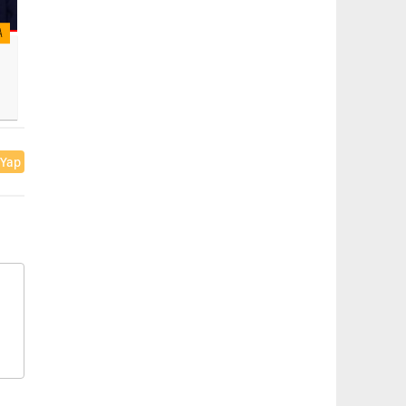
A
 Yap