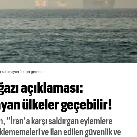
 katılmayan ülkeler geçebilir!
azı açıklaması:
ayan ülkeler geçebilir!
in, "İran'a karşı saldırgan eylemlere
klememeleri ve ilan edilen güvenlik ve