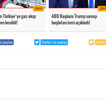
DÜNYA
DÜNY
n Türkiye'ye gaz akışı
ABD Başkanı Trump savaşı
n kesildi!
başlatan ismi açıkladı!
le paylaş
Twitter ile paylaş
Yorum