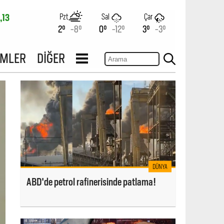
Pzt
Sal
Çar
,13
2°
-8°
0°
-12°
3°
-3°
İMLER
DİĞER
DÜNYA
ABD'de petrol rafinerisinde patlama!