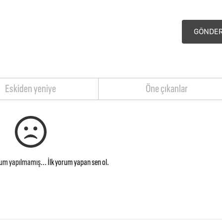
GÖNDE
Eskiden yeniye
Öne çıkanlar
rum yapılmamış...
İlk yorum yapan sen ol.