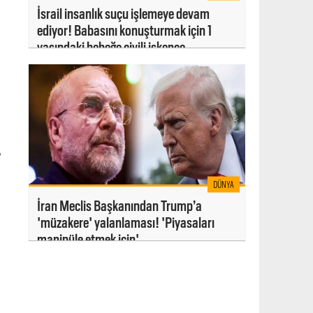
İsrail insanlık suçu işlemeye devam
ediyor! Babasını konuşturmak için 1
yaşındaki bebeğe çivili işkence
"
DÜNYA
İran Meclis Başkanından Trump’a
'müzakere' yalanlaması! 'Piyasaları
manipüle etmek için'