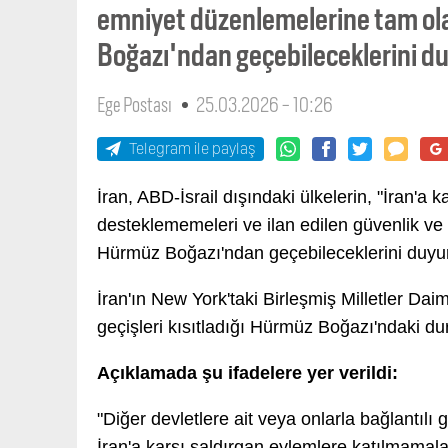
emniyet düzenlemelerine tam ol
Boğazı'ndan geçebileceklerini d
Ege Postası
25.03.2026 - 10:26
Telegram ile paylaş
İran, ABD-İsrail dışındaki ülkelerin, "İran'a
desteklememeleri ve ilan edilen güvenlik v
Hürmüz Boğazı'ndan geçebileceklerini duyu
İran'ın New York'taki Birleşmiş Milletler Daimi
geçişleri kısıtladığı Hürmüz Boğazı'ndaki du
Açıklamada şu ifadelere yer verildi:
"Diğer devletlere ait veya onlarla bağlantıl
İran'a karşı saldırgan eylemlere katılmamala