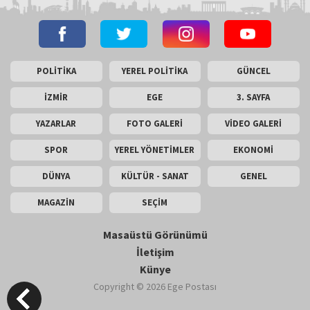
POLİTİKA
YEREL POLİTİKA
GÜNCEL
İZMİR
EGE
3. SAYFA
YAZARLAR
FOTO GALERİ
VİDEO GALERİ
SPOR
YEREL YÖNETİMLER
EKONOMİ
DÜNYA
KÜLTÜR - SANAT
GENEL
MAGAZİN
SEÇİM
Masaüstü Görünümü
İletişim
Künye
Copyright © 2026 Ege Postası