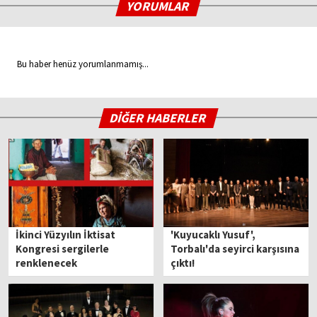
YORUMLAR
Bu haber henüz yorumlanmamış...
DİĞER HABERLER
İkinci Yüzyılın İktisat
'Kuyucaklı Yusuf',
Kongresi sergilerle
Torbalı'da seyirci karşısına
renklenecek
çıktı!