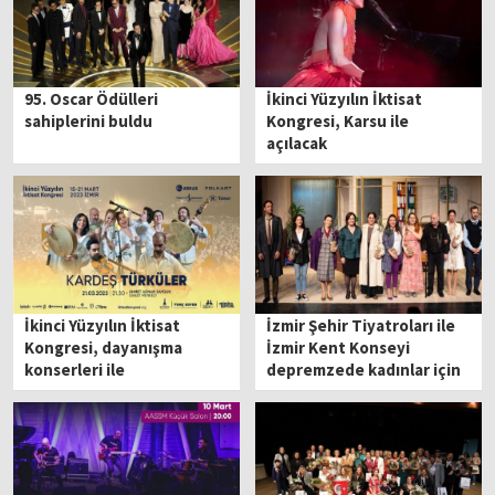
95. Oscar Ödülleri
İkinci Yüzyılın İktisat
sahiplerini buldu
Kongresi, Karsu ile
açılacak
İkinci Yüzyılın İktisat
İzmir Şehir Tiyatroları ile
Kongresi, dayanışma
İzmir Kent Konseyi
konserleri ile
depremzede kadınlar için
depremzedelere destek
ele ele verdi
olacak