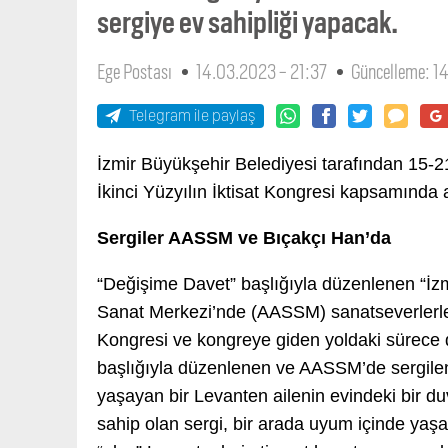
sergiye ev sahipliği yapacak.
Ege Postası
14.03.2023 - 21:37
Güncelleme: 1
Telegram ile paylaş
İzmir Büyükşehir Belediyesi tarafından 15-2
İkinci Yüzyılın İktisat Kongresi kapsamında al
Sergiler AASSM ve Bıçakçı Han’da
“Değişime Davet” başlığıyla düzenlenen “İz
Sanat Merkezi’nde (AASSM) sanatseverlerle 
Kongresi ve kongreye giden yoldaki sürece d
başlığıyla düzenlenen ve AASSM’de sergilen
yaşayan bir Levanten ailenin evindeki bir du
sahip olan sergi, bir arada uyum içinde yaş