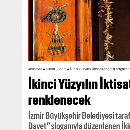
Anasayfa
Kültür - Sanat
İkinci Yüzyılın İktisat Kongresi sergilerl
İkinci Yüzyılın İktis
renklenecek
İzmir Büyükşehir Belediyesi taraf
Davet” sloganıyla düzenlenen İkinci