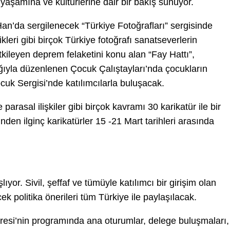
 yaşamına ve kültürlerine dair bir bakış sunuyor.
’da sergilenecek “Türkiye Fotoğrafları” sergisinde
nlikleri gibi birçok Türkiye fotoğrafı sanatseverlerin
etkileyen deprem felaketini konu alan “Fay Hattı”,
ıyla düzenlenen Çocuk Çalıştayları’nda çocukların
uk Sergisi’nde katılımcılarla buluşacak.
parasal ilişkiler gibi birçok kavramı 30 karikatür ile bir
nden ilginç karikatürler 15 -21 Mart tarihleri arasında
lıyor. Sivil, şeffaf ve tümüyle katılımcı bir girişim olan
 politika önerileri tüm Türkiye ile paylaşılacak.
gresi’nin programında ana oturumlar, delege buluşmaları,