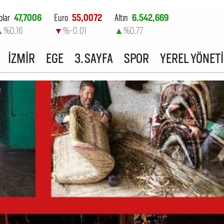
olar
47,7006
Euro
55,0072
Altın
6.542,669
▲
%0.16
▼
%-0.01
▲
%0.77
ist-100
13.798,82
İZMİR
EGE
3. SAYFA
SPOR
YEREL YÖNET
▼
%0