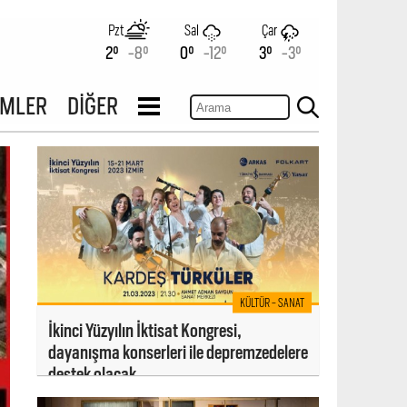
Pzt
Sal
Çar
2°
-8°
0°
-12°
3°
-3°
İMLER
DİĞER
KÜLTÜR - SANAT
İkinci Yüzyılın İktisat Kongresi,
dayanışma konserleri ile depremzedelere
destek olacak