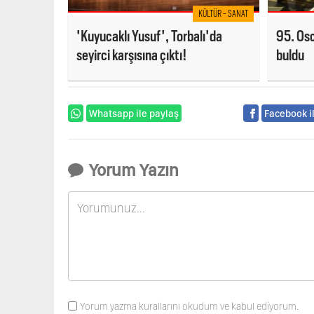
KÜLTÜR - SANAT
'Kuyucaklı Yusuf', Torbalı'da
95. Osc
seyirci karşısına çıktı!
buldu
Whatsapp ile paylaş
Facebook i
Yorum Yazın
Yorum yazma kurallarını okudum ve kabul ediyorum.