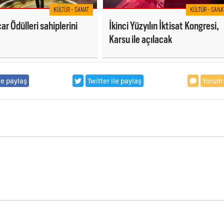
KÜLTÜR - SANAT
KÜLTÜR - SANA
ar Ödülleri sahiplerini
İkinci Yüzyılın İktisat Kongresi,
Karsu ile açılacak
le paylaş
Twitter ile paylaş
Yorum