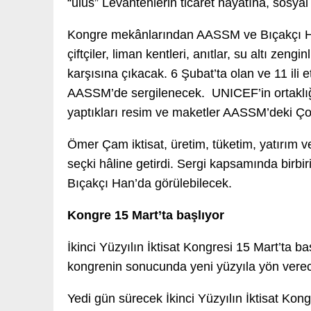
“ulus” Levantenlerin ticaret hayatına, sosyal
Kongre mekânlarından AASSM ve Bıçakçı Han
çiftçiler, liman kentleri, anıtlar, su altı zengi
karşısına çıkacak. 6 Şubat’ta olan ve 11 ili 
AASSM’de sergilenecek. UNICEF’in ortaklığ
yaptıkları resim ve maketler AASSM’deki Çoc
Ömer Çam iktisat, üretim, tüketim, yatırım ve 
seçki hâline getirdi. Sergi kapsamında birbiri
Bıçakçı Han’da görülebilecek.
Kongre 15 Mart’ta başlıyor
İkinci Yüzyılın İktisat Kongresi 15 Mart’ta baş
kongrenin sonucunda yeni yüzyıla yön verecek
Yedi gün sürecek İkinci Yüzyılın İktisat Kon