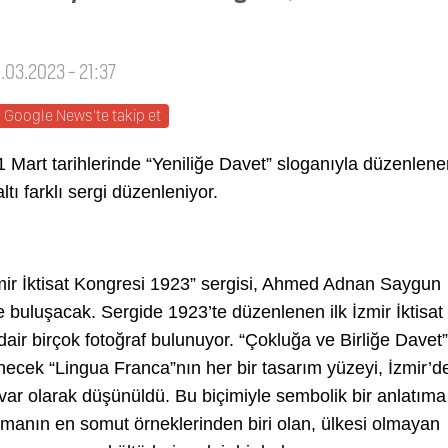
4.03.2023 - 21:37
Google News'te takip et
1 Mart tarihlerinde “Yeniliğe Davet” sloganıyla düzenlen
tı farklı sergi düzenleniyor.
mir İktisat Kongresi 1923” sergisi, Ahmed Adnan Saygun
buluşacak. Sergide 1923’te düzenlenen ilk İzmir İktisat
air birçok fotoğraf bulunuyor. “Çokluğa ve Birliğe Davet”
ecek “Lingua Franca”nın her bir tasarım yüzeyi, İzmir’d
var olarak düşünüldü. Bu biçimiyle sembolik bir anlatıma
amanın en somut örneklerinden biri olan, ülkesi olmayan