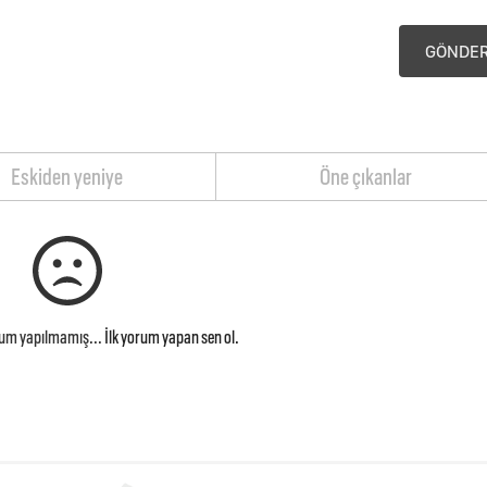
GÖNDE
Eskiden yeniye
Öne çıkanlar
rum yapılmamış...
İlk yorum yapan sen ol.