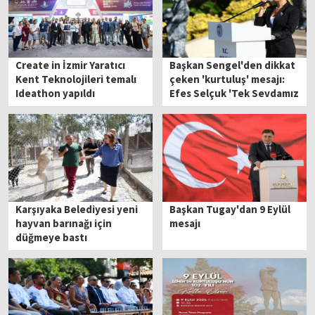
Create in İzmir Yaratıcı
Başkan Sengel'den dikkat
Kent Teknolojileri temalı
çeken 'kurtuluş' mesajı:
Ideathon yapıldı
Efes Selçuk 'Tek Sevdamız
Atatürk' diyenlerindir…
Karşıyaka Belediyesi yeni
Başkan Tugay'dan 9 Eylül
hayvan barınağı için
mesajı
düğmeye bastı