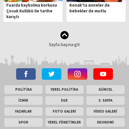
Fuarda kaybolma korkusu
Konak’ta anneler de
Çocuk Kulübü ile tarihe
bebekler de mutlu
karıştı
Sayfa başına git
POLİTİKA
YEREL POLİTİKA
GÜNCEL
İZMİR
EGE
3. SAYFA
YAZARLAR
FOTO GALERİ
VİDEO GALERİ
SPOR
YEREL YÖNETİMLER
EKONOMİ