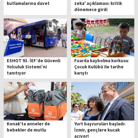
kutlamalarına davet
zeka' açıklaması: kritik
dönemece girdi
ESHOT 93. İEF’de Güvenli
Fuarda kaybolma korkusu
Yolculuk Sistemi’ni
Çocuk Kulübü ile tarihe
tanıtıyor
karıştı
Konak’ta anneler de
Yurt başvuruları başladı:
bebekler de mutlu
İzmir, gençlere kucak
açıyor!