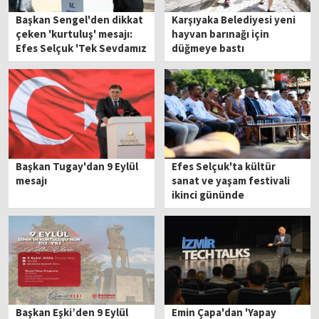
Başkan Sengel'den dikkat
Karşıyaka Belediyesi yeni
çeken 'kurtuluş' mesajı:
hayvan barınağı için
Efes Selçuk 'Tek Sevdamız
düğmeye bastı
Atatürk' diyenlerindir…
Başkan Tugay'dan 9 Eylül
Efes Selçuk'ta kültür
mesajı
sanat ve yaşam festivali
ikinci gününde
Başkan Eşki’den 9 Eylül
Emin Çapa'dan 'Yapay