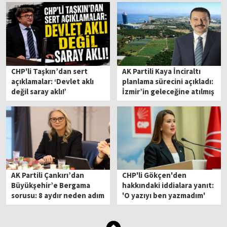
CHP'li Taşkın’dan sert
AK Partili Kaya İnciraltı
açıklamalar: ‘Devlet aklı
planlama sürecini açıkladı:
değil saray aklı!’
İzmir’in geleceğine atılmış
bir imza!
AK Partili Çankırı’dan
CHP'li Gökçen'den
Büyükşehir’e Bergama
hakkındaki iddialara yanıt:
sorusu: 8 aydır neden adım
'O yazıyı ben yazmadım'
atılmadı?