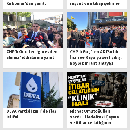
Kırkpınar'dan yanıt:
rüşvet ve irtikap şehrine
Kendisinde bu projeyi
getiren suç şebekeleri
yapacak ne kabiliyet ne de
hesap veriyor!
ufuk var
CHP’li Güç’ten ‘görevden
CHP’li Güç’ten AK Partili
alınma’ iddialarına yanıt!
İnan ve Kaya’ya sert çıkış:
Böyle bir rant anlayışı
olamaz!
DEVA Partisi İzmir’de flaş
Mithat Umutoğulları
istifa!
yazdı... Hedefteki Çeşme
ve itibar cellatlığının
"klinik" hali