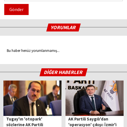
Gönder
YORUMLAR
Bu haber henüz yorumlanmamış...
DİĞER HABERLER
Tugay'ın 'otopark'
AK Partili Saygılı'dan
sözlerine AK Partili
'operasyon' çıkışı: İzmir'i