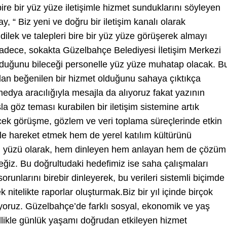
bire bir yüz yüze iletişimle hizmet sunduklarını söyleyen
“ Biz yeni ve doğru bir iletişim kanalı olarak
dilek ve talepleri bire bir yüz yüze görüşerek almayı
sadece, sokakta Güzelbahçe Belediyesi İletişim Merkezi
m olduğunu bileceği personelle yüz yüze muhatap olacak. B
ndan beğenilen bir hizmet olduğunu sahaya çıktıkça
medya aracılığıyla mesajla da alıyoruz fakat yazının
göz teması kurabilen bir iletişim sistemine artık
cek görüşme, gözlem ve veri toplama süreçlerinde etkin
le hareket etmek hem de yerel katılım kültürünü
 yüzü olarak, hem dinleyen hem anlayan hem de çözüm
ceğiz. Bu doğrultudaki hedefimiz ise saha çalışmaları
runlarını birebir dinleyerek, bu verileri sistemli biçimde
 nitelikte raporlar oluşturmak.Biz bir yıl içinde birçok
iyoruz. Güzelbahçe’de farklı sosyal, ekonomik ve yaş
likle günlük yaşamı doğrudan etkileyen hizmet