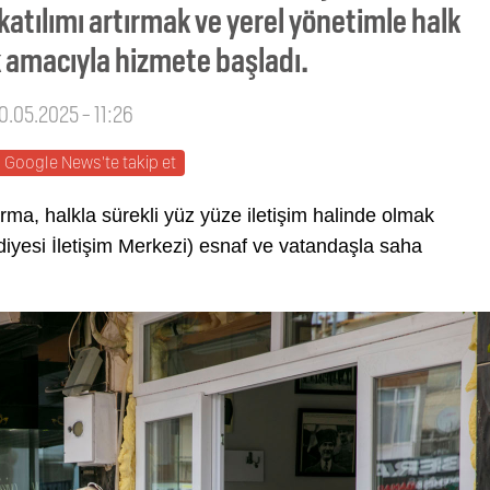
atılımı artırmak ve yerel yönetimle halk
k amacıyla hizmete başladı.
10.05.2025 - 11:26
Google News'te takip et
rma, halkla sürekli yüz yüze iletişim halinde olmak
yesi İletişim Merkezi) esnaf ve vatandaşla saha