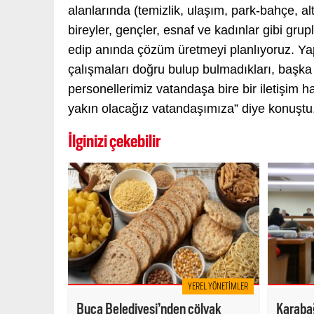
alanlarında (temizlik, ulaşım, park-bahçe, al
bireyler, gençler, esnaf ve kadınlar gibi grup
edip anında çözüm üretmeyi planlıyoruz. Yap
çalışmaları doğru bulup bulmadıkları, başka 
personellerimiz vatandaşa bire bir iletişim h
yakın olacağız vatandaşımıza” diye konuştu
İlginizi çekebilir
YEREL YÖNETIMLER
Buca Belediyesi’nden çölyak
Karabağ