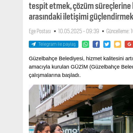
tespit etmek, çözüm süreçlerine k
arasındaki iletişimi güçlendirme
Ege Postası
10.05.2025 - 09:39
Güncelleme: 
Telegram ile paylaş
Güzelbahçe Belediyesi, hizmet kalitesini artı
amacıyla kurulan GÜZİM (Güzelbahçe Beledi
çalışmalarına başladı.