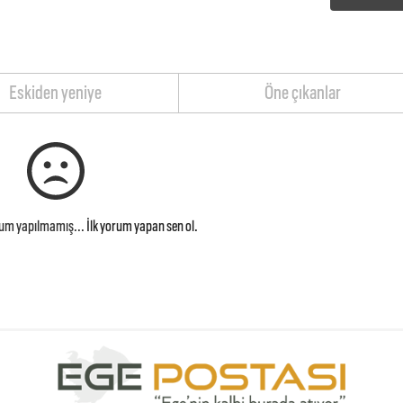
Eskiden yeniye
Öne çıkanlar
rum yapılmamış...
İlk yorum yapan sen ol.