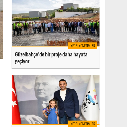
YEREL YÖNETIMLER
Güzelbahçe'de bir proje daha hayata
geçiyor
i
YEREL YÖNETIMLER