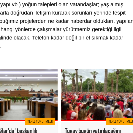
tyapı vb.) yoğun talepleri olan vatandaşlar; yaş almış
larla doğrudan iletişim kurarak sorunları yerinde tespit
tığımız projelerden ne kadar haberdar oldukları, yapıla
hangi yönlerde çalışmalar yürütmemiz gerektiği ilgili
alinde olacak. Telefon kadar değil bir el sıkmak kadar
.
YEREL YÖNETIMLER
YEREL YÖNETIMLE
lar’da 'başkanlık
Tugay bugün yatırılacağını