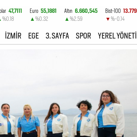
olar
47,7111
Euro
55,1881
Altın
6.660,545
Bist-100
13.779
▲
%0.18
▲
%0.32
▲
%2.59
▼
%-0.14
İZMİR
EGE
3. SAYFA
SPOR
YEREL YÖNET