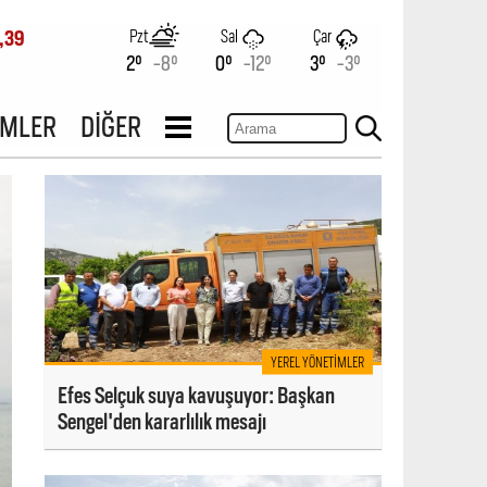
Pzt
Sal
Çar
,39
2°
-8°
0°
-12°
3°
-3°
İMLER
DİĞER
YEREL YÖNETIMLER
Efes Selçuk suya kavuşuyor: Başkan
Sengel'den kararlılık mesajı