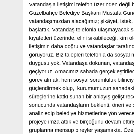
Vatandaşla iletişimi telefon üzerinden değil 
Güzelbahçe Belediye Başkanı Mustafa Günay, 
vatandaşımızdan alacağımız; şikâyet, istek, 
başlattık. Vatandaş telefonla ulaşmayacak 
kıyafetleri üzerinde, elini sıkabileceği, ki
iletişimin daha doğru ve vatandaşlar tarafı
görüyoruz. Biz talepleri telefonla da sosyal 
duygusu yok. Vatandaşa dokunan, vatandaşla 
geçiyoruz. Amacımız sahada gerçekleştirile
görev almak, hem sosyal sorumluluk bilinciy
güçlendirmek olup, kurumumuzun sahadaki
süreçlerine katkı sunan bir anlayış geliştire
sonucunda vatandaşların beklenti, öneri ve so
analiz edip belediye hizmetlerine yön verecek
projeye imza attık ve birçoğunu devam ettir
gruplarına mensup bireyler yaşamakta. Özel