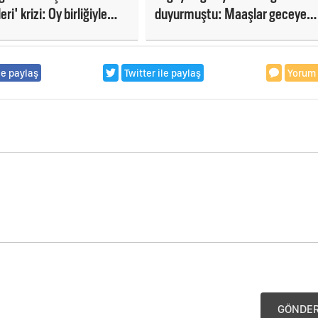
ri' krizi: Oy birliğiyle
duyurmuştu: Maaşlar geceye
 ret!
kaldı!
le paylaş
Twitter ile paylaş
Yorum
GÖNDE