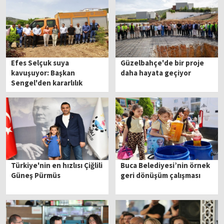
Efes Selçuk suya
Güzelbahçe'de bir proje
kavuşuyor: Başkan
daha hayata geçiyor
Sengel'den kararlılık
mesajı
Türkiye'nin en hızlısı Çiğlili
Buca Belediyesi’nin örnek
Güneş Pürmüs
geri dönüşüm çalışması