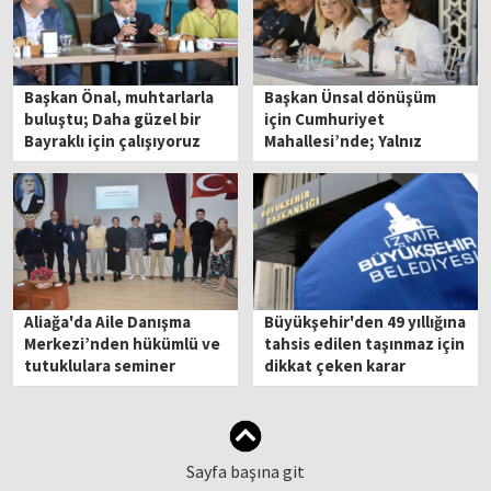
Başkan Önal, muhtarlarla
Başkan Ünsal dönüşüm
buluştu; Daha güzel bir
için Cumhuriyet
Bayraklı için çalışıyoruz
Mahallesi’nde; Yalnız
değilsiniz!
Aliağa'da Aile Danışma
Büyükşehir'den 49 yıllığına
Merkezi’nden hükümlü ve
tahsis edilen taşınmaz için
tutuklulara seminer
dikkat çeken karar
Sayfa başına git