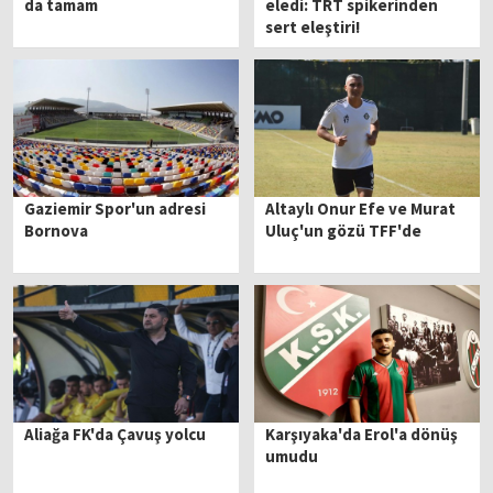
da tamam
eledi: TRT spikerinden
sert eleştiri!
Gaziemir Spor'un adresi
Altaylı Onur Efe ve Murat
Bornova
Uluç'un gözü TFF'de
Aliağa FK'da Çavuş yolcu
Karşıyaka'da Erol'a dönüş
umudu