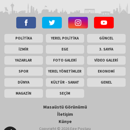
POLİTİKA
YEREL POLİTİKA
GÜNCEL
İZMİR
EGE
3. SAYFA
YAZARLAR
FOTO GALERİ
VİDEO GALERİ
SPOR
YEREL YÖNETİMLER
EKONOMİ
DÜNYA
KÜLTÜR - SANAT
GENEL
MAGAZİN
SEÇİM
Masaüstü Görünümü
İletişim
Künye
Copyright © 2026 Ege Postası