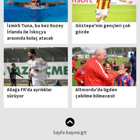
İzmirli Tuna, bu kez Kuzey
Göztepe'nin gençleri çok
İrlanda ile İskoçya
gözde
arasında kulaç atacak
Aliağa FK'da ayrılıklar
Altınordu'da ligden
sürüyor
çekilme bilmecesi!
Sayfa başına git