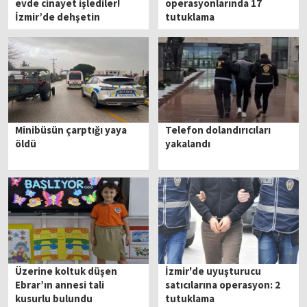
evde cinayet işlediler!
operasyonlarında 17
İzmir’de dehşetin
tutuklama
detayları...
Minibüsün çarptığı yaya
Telefon dolandırıcıları
öldü
yakalandı
Üzerine koltuk düşen
İzmir'de uyuşturucu
Ebrar’ın annesi tali
satıcılarına operasyon: 2
kusurlu bulundu
tutuklama