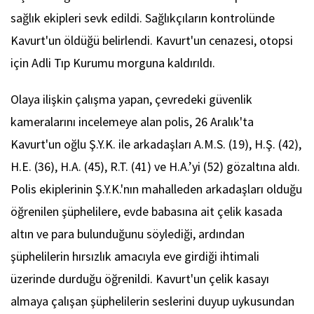
sağlık ekipleri sevk edildi. Sağlıkçıların kontrolünde
Kavurt'un öldüğü belirlendi. Kavurt'un cenazesi, otopsi
için Adli Tıp Kurumu morguna kaldırıldı.
Olaya ilişkin çalışma yapan, çevredeki güvenlik
kameralarını incelemeye alan polis, 26 Aralık'ta
Kavurt'un oğlu Ş.Y.K. ile arkadaşları A.M.S. (19), H.Ş. (42),
H.E. (36), H.A. (45), R.T. (41) ve H.A.’yi (52) gözaltına aldı.
Polis ekiplerinin Ş.Y.K.'nın mahalleden arkadaşları olduğu
öğrenilen şüphelilere, evde babasına ait çelik kasada
altın ve para bulunduğunu söylediği, ardından
şüphelilerin hırsızlık amacıyla eve girdiği ihtimali
üzerinde durduğu öğrenildi. Kavurt'un çelik kasayı
almaya çalışan şüphelilerin seslerini duyup uykusundan