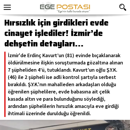
Hırsızlık için girdikleri evde
cinayet işlediler! İzmir’de
dehşetin detayları...
İzmir'de Erdinç Kavurt’un (81) evinde bıçaklanarak
öldürülmesine ilişkin soruşturmada gözaltına alınan
7 şüpheliden 4’ü, tutuklandı. Kavurt’un oğlu Ş.Y.K.
(46) ile 2 şüpheli ise adli kontrol şartıyla serbest
bırakıldı. Ş.Y.K.'nın mahalleden arkadaşları olduğu
öğrenilen şüphelilere, evde babasına ait çelik
kasada altın ve para bulunduğunu söylediği,
ardından şüphelilerin hırsızlık amacıyla eve girdiği
ihtimali üzerinde durulduğu öğrenildi.