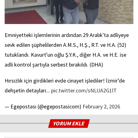
Emniyetteki işlemlerinin ardından 29 Aralık'ta adliyeye
sevk edilen şüphelilerden A.M.S., H.Ş., R.T. ve H.A. (52)
tutuklandı. Kavurt'un oğlu Ş.Y.K., diğer H.A. ve H.E. ise
adli kontrol şartıyla serbest bırakıldı. (DHA)
Hırsızlık için girdikleri evde cinayet işlediler! İzmir’de
dehşetin detayları...
pic.twitter.com/sNLUA2G1lT
— Egepostası (@egepostasicom)
February 2, 2026
YORUM EKLE