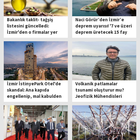
Bakanlık taklit- tağşiş
Naci Görür’den İzmir’e
listesini güncelledi:
deprem uyarısı! '7 ve üzeri
İzmir'den o firmalar yer
deprem üretecek 15 fay
aldı!
var'
İzmir İstinyePark Otel'de
Volkanik patlamalar
skandal: Ana kapıda
tsunami oluşturur mu?
engellenip, mal kabulden
Jeofizik Mühendisleri
alındılar
Odası Başkanı Öziçer
yanıtladı