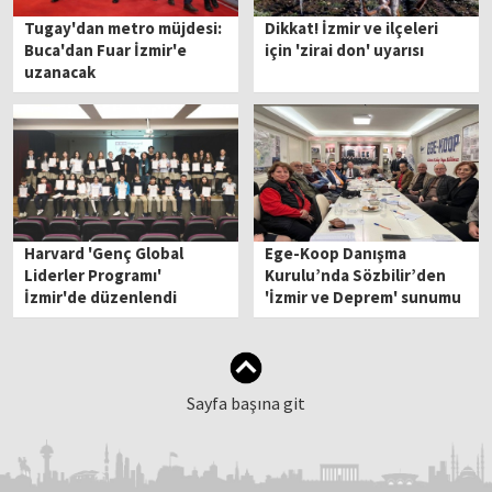
Tugay'dan metro müjdesi:
Dikkat! İzmir ve ilçeleri
Buca'dan Fuar İzmir'e
için 'zirai don' uyarısı
uzanacak
Harvard 'Genç Global
Ege-Koop Danışma
Liderler Programı'
Kurulu’nda Sözbilir’den
İzmir'de düzenlendi
'İzmir ve Deprem' sunumu
Sayfa başına git