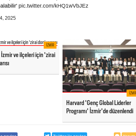
alabilir'
pic.twitter.com/kHQ1wVbJEz
4, 2025
İZMIR
İzmir ve ilçeleri için 'zirai
arısı
İZMI
Harvard 'Genç Global Liderler
Programı' İzmir'de düzenlendi