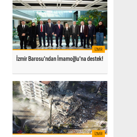
İZMIR
İzmir Barosu'ndan İmamoğlu'na destek!
İZMIR