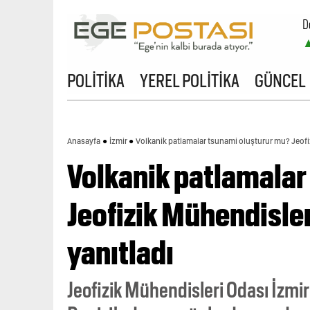
D
POLİTİKA
YEREL POLİTİKA
GÜNCEL
Anasayfa
İzmir
Volkanik patlamalar tsunami oluşturur mu? Jeofiz
Volkanik patlamalar
Jeofizik Mühendisler
yanıtladı
Jeofizik Mühendisleri Odası İzmi