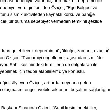
i olması nedeniyle vatandaşların ufak bir depremi bile
ebebiyet verdiğini belirten Öziçer, "Ege Bölgesi ve
türlü sismik aktiviteden kaynaklı korku ve paniğe
lecek bir duruma sebebiyet vermeden temkinli şekilde
ydana gelebilecek depremin büyüklüğü, zamanı, uzunluğ
ten Öziçer, "Tsunamiyi engellemek açısından İzmir'de
ıyor. Sahil kesimindeki tüm illerin de dalgakıran ile
ebilmek için tedbir alabilirler" diye konuştu.
eğini söyleyen Öziçer, art arda meydana gelen
 oluşmasını engelleyebilecek enerji boşalımı sağladığın
Başkanı Sinancan Öziçer: 'Sahil kesimindeki iller,