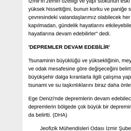
İzmir'in zemin özelliği ve yapı stokunun esk
yüksek hissettiğini, bunun korku ve paniğe s
çevresindeki vatandaşlarımız olabilecek her 
kapılmadan, gündelik hayatlarını etkileyebi
hayatlarına devam edebilirler" dedi.
'DEPREMLER DEVAM EDEBİLİR'
Tsunaminin büyüklüğü ve yüksekliğinin, me
ve odak mesafesine göre değişeceğini belir
büyükşehir dalga kıranlarla ilgili çalışma yap
tsunami ve su taşkınlıklarını biraz daha önley
Ege Denizi'nde depremlerin devam edebilec
depremlerin bölgede çok büyük bir depremin
da belirtti. (DHA)
Jeofizik Mühendisleri Odası İzmir Şube 