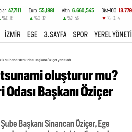
olar
47,7111
Euro
55,1881
Altın
6.660,545
Bist-100
13.779
▲
%0.18
▲
%0.32
▲
%2.59
▼
%-0.14
İZMİR
EGE
3. SAYFA
SPOR
YEREL YÖNET
ik Mühendisleri Odası Başkanı Öziçer yanıtladı
 tsunami oluşturur mu?
i Odası Başkanı Öziçer
r Şube Başkanı Sinancan Öziçer, Ege