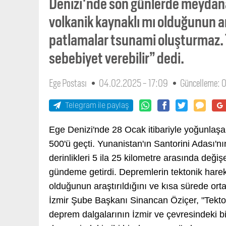
Denizi'nde son günlerde meydana
volkanik kaynaklı mı olduğunun ara
patlamalar tsunami oluşturmaz.
sebebiyet verebilir” dedi.
Ege Postası
04.02.2025 - 17:09
Güncelleme: 
Telegram ile paylaş
Ege Denizi'nde 28 Ocak itibariyle yoğunlaşa
500'ü geçti. Yunanistan'ın Santorini Adası
derinlikleri 5 ila 25 kilometre arasında değiş
gündeme getirdi. Depremlerin tektonik harek
olduğunun araştırıldığını ve kısa sürede ort
İzmir Şube Başkanı Sinancan Öziçer, "Tekt
deprem dalgalarının İzmir ve çevresindeki bi