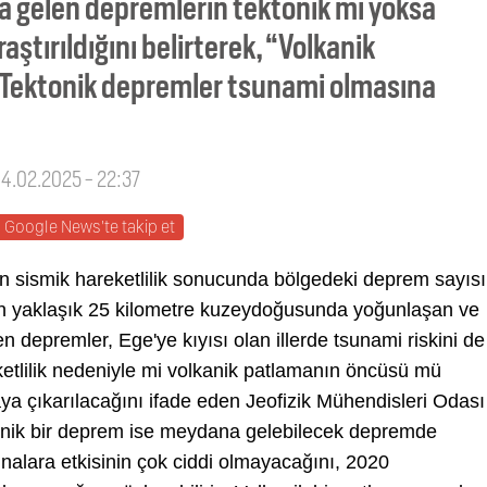
 gelen depremlerin tektonik mi yoksa
ştırıldığını belirterek, “Volkanik
 Tektonik depremler tsunami olmasına
04.02.2025 - 22:37
Google News'te takip et
n sismik hareketlilik sonucunda bölgedeki deprem sayısı
'nın yaklaşık 25 kilometre kuzeydoğusunda yoğunlaşan ve
en depremler, Ege'ye kıyısı olan illerde tsunami riskini de
etlilik nedeniyle mi volkanik patlamanın öncüsü mü
aya çıkarılacağını ifade eden Jeofizik Mühendisleri Odası
onik bir deprem ise meydana gelebilecek depremde
nalara etkisinin çok ciddi olmayacağını, 2020