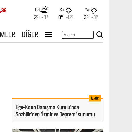
Pzt
Sal
Çar
,39
2°
-8°
0°
-12°
3°
-3°
İMLER
DİĞER
İZMIR
Ege-Koop Danışma Kurulu’nda
Sözbilir’den 'İzmir ve Deprem' sunumu