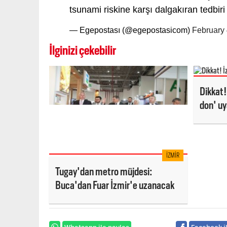
tsunami riskine karşı dalgakıran tedbiri 
— Egepostası (@egepostasicom)
February 
İlginizi çekebilir
Dikkat! 
don' uy
İZMIR
Tugay'dan metro müjdesi:
Buca'dan Fuar İzmir'e uzanacak