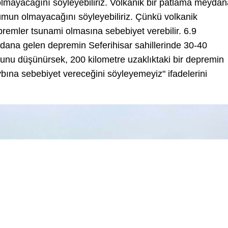
lmayacağını söyleyebiliriz. Volkanik bir patlama meydan
umun olmayacağını söyleyebiliriz. Çünkü volkanik
remler tsunami olmasına sebebiyet verebilir. 6.9
ana gelen depremin Seferihisar sahillerinde 30-40
unu düşünürsek, 200 kilometre uzaklıktaki bir depremin
ybına sebebiyet vereceğini söyleyemeyiz" ifadelerini