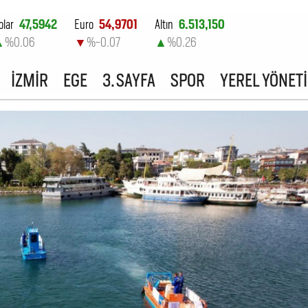
olar
47,5942
Euro
54,9701
Altın
6.513,150
▲
%0.06
▼
%-0.07
▲
%0.26
ist-100
13.798,82
İZMİR
EGE
3. SAYFA
SPOR
YEREL YÖNET
▲
%0.7