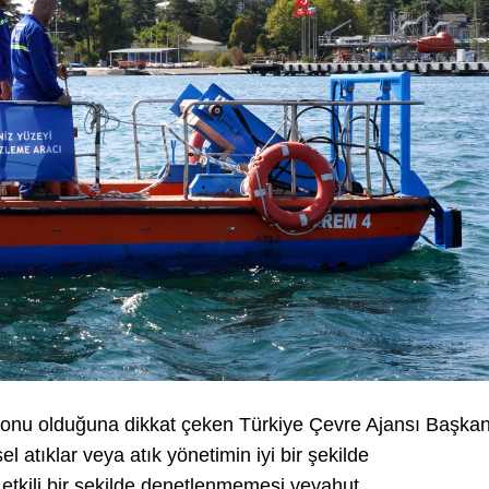
ir konu olduğuna dikkat çeken Türkiye Çevre Ajansı Başkan
sel atıklar veya atık yönetimin iyi bir şekilde
 etkili bir şekilde denetlenmemesi veyahut