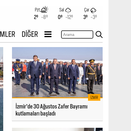
Pzt
Sal
Çar
2°
-8°
0°
-12°
3°
-3°
İMLER
DİĞER
İZMIR
İzmir'de 30 Ağustos Zafer Bayramı
kutlamaları başladı