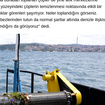
yla buradan toplanan çöpler de yine atık merkezlerine
z yüzeyindeki çöplerin temizlenmesi noktasında etkili bir
lar görenleri şaşırtıyor. Neler toplandığını görseniz.
bezlerinden tutun da normal şartlar altında denizle ilişkis
ndığını da görüyoruz" dedi.