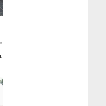
le
l,
a