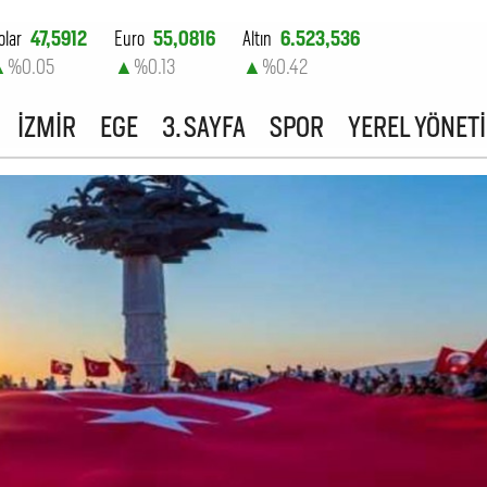
olar
47,5912
Euro
55,0816
Altın
6.523,536
▲
%0.05
▲
%0.13
▲
%0.42
ist-100
13.703,13
İZMİR
EGE
3. SAYFA
SPOR
YEREL YÖNET
▼
%0