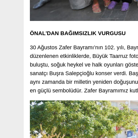
ÖNAL'DAN BAĞIMSIZLIK VURGUSU
30 Ağustos Zafer Bayramı’nın 102. yılı, Bay
düzenlenen etkinliklerde, Büyük Taarruz fotoğr
buluştu, soğuk heykel ve halk oyunları gösteri
sanatçı Buşra Salepçioğlu konser verdi. Başk
aynı zamanda bir milletin yeniden doğuşunun
en güçlü sembolüdür. Zafer Bayramımız kutl