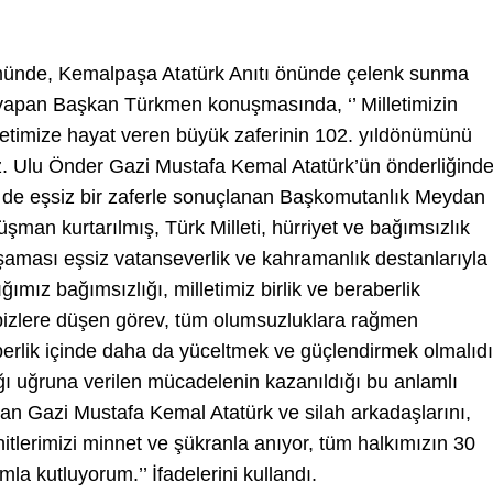
münde, Kemalpaşa Atatürk Anıtı önünde çelenk sunma
yapan Başkan Türkmen konuşmasında, ‘’ Milletimizin
timize hayat veren büyük zaferinin 102. yıldönümünü
iz. Ulu Önder Gazi Mustafa Kemal Atatürk’ün önderliğind
 de eşsiz bir zaferle sonuçlanan Başkomutanlık Meydan
şman kurtarılmış, Türk Milleti, hürriyet ve bağımsızlık
aması eşsiz vatanseverlik ve kahramanlık destanlarıyla
mız bağımsızlığı, milletimiz birlik ve beraberlik
bizlere düşen görev, tüm olumsuzluklara rağmen
erlik içinde daha da yüceltmek ve güçlendirmek olmalıdı
lığı uğruna verilen mücadelenin kazanıldığı bu anlamlı
n Gazi Mustafa Kemal Atatürk ve silah arkadaşlarını,
hitlerimizi minnet ve şükranla anıyor, tüm halkımızın 30
a kutluyorum.’’ İfadelerini kullandı.