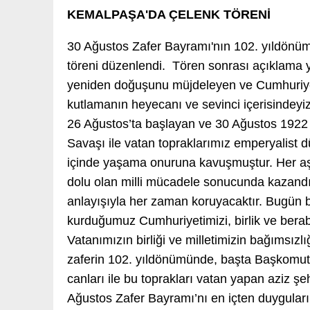
KEMALPAŞA'DA ÇELENK TÖRENİ
30 Ağustos Zafer Bayramı'nın 102. yıldönü
töreni düzenlendi. Tören sonrası açıklama 
yeniden doğuşunu müjdeleyen ve Cumhuriye
kutlamanın heyecanı ve sevinci içerisindey
26 Ağustos’ta başlayan ve 30 Ağustos 1922
Savaşı ile vatan topraklarımız emperyalist dü
içinde yaşama onuruna kavuşmuştur. Her aş
dolu olan milli mücadele sonucunda kazandığı
anlayışıyla her zaman koruyacaktır. Bugün 
kurduğumuz Cumhuriyetimizi, birlik ve berab
Vatanımızın birliği ve milletimizin bağımsız
zaferin 102. yıldönümünde, başta Başkomuta
canları ile bu toprakları vatan yapan aziz şe
Ağustos Zafer Bayramı’nı en içten duygularıml