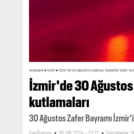
Anasayfa
İzmir
İzmir'de 30 Ağustos coşkusu: İlçelerde 'zafer' ku
İzmir'de 30 Ağustos 
kutlamaları
30 Ağustos Zafer Bayramı İzmir'in
Ege Postası
30.08.2024 - 13:21
Güncelleme: 