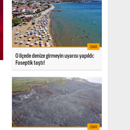
İZMIR
O ilçede denize girmeyin uyarısı yapıldı:
Foseptik taştı!
İZMIR