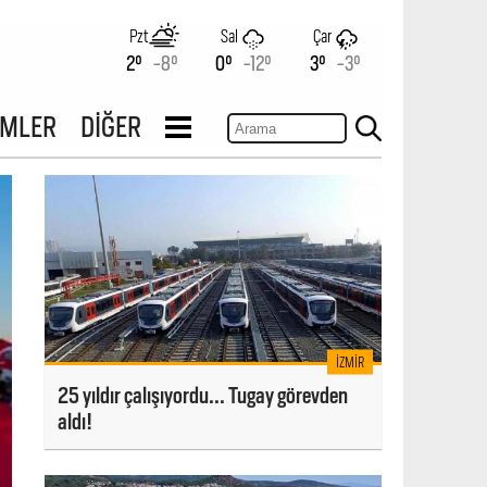
Pzt
Sal
Çar
2°
-8°
0°
-12°
3°
-3°
İMLER
DİĞER
İZMIR
25 yıldır çalışıyordu... Tugay görevden
aldı!