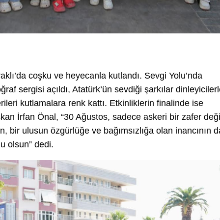
raklı’da coşku ve heyecanla kutlandı. Sevgi Yolu’nda
af sergisi açıldı, Atatürk’ün sevdiği şarkılar dinleyiciler
leri kutlamalara renk kattı. Etkinliklerin finalinde ise
an İrfan Önal, “30 Ağustos, sadece askeri bir zafer deği
, bir ulusun özgürlüğe ve bağımsızlığa olan inancının d
u olsun” dedi.