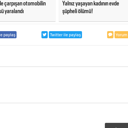
e çarpışan otomobilin
Yalnız yaşayan kadının evde
ü yaralandı
şüpheli ölümü!
le paylaş
Twitter ile paylaş
Yorum