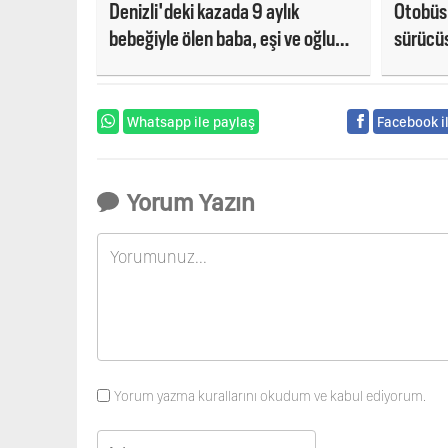
Denizli'deki kazada 9 aylık
Otobüsl
bebeğiyle ölen baba, eşi ve oğlunu
sürücüs
kurtarmış
Whatsapp ile paylaş
Facebook i
Yorum Yazın
Yorum yazma kurallarını okudum ve kabul ediyorum.