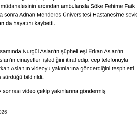
ilk müdahalesinin ardından ambulansla Söke Fehime Faik
ha sonra Adnan Menderes Üniversitesi Hastanesi'ne sevk
an da hayatını kaybetti.
psamında Nurgül Aslan'ın şüpheli eşi Erkan Aslan'ın
an'ın cinayetleri işlediğini itiraf edip, cep telefonuyla
rkan Aslan'ın videoyu yakınlarına gönderdiğini tespit etti.
sürdüğü bildirildi.
ay sonrası video çekip yakınlarına göndermiş
026