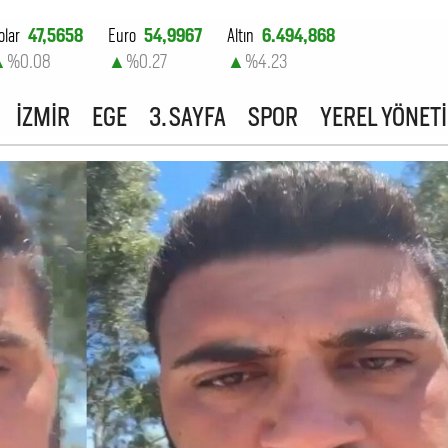
olar
47,5658
Euro
54,9967
Altın
6.494,868
▲
%0.08
▲
%0.27
▲
%4.23
ist-100
13.703,13
İZMİR
EGE
3. SAYFA
SPOR
YEREL YÖNET
▲
%0.11