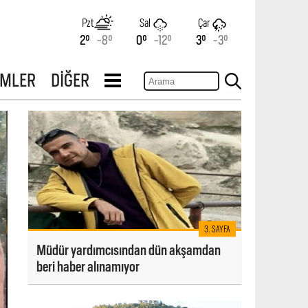
Pzt
Sal
Çar
2°
-8°
0°
-12°
3°
-3°
İMLER
DİĞER
3. SAYFA
Müdür yardımcısından dün akşamdan
beri haber alınamıyor