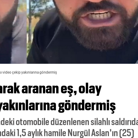
sı video çekip yakınlarına göndermiş
arak aranan eş, olay
 yakınlarına göndermiş
ndeki otomobile düzenlenen silahlı saldırıd
ndaki 1,5 aylık hamile Nurgül Aslan'ın (25)