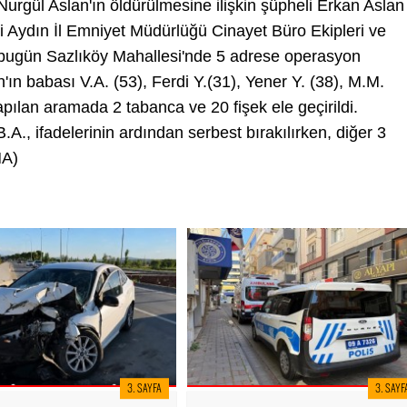
Nurgül Aslan'ın öldürülmesine ilişkin şüpheli Erkan Aslan
gili Aydın İl Emniyet Müdürlüğü Cinayet Büro Ekipleri ve
 bugün Sazlıköy Mahallesi'nde 5 adrese operasyon
ın babası V.A. (53), Ferdi Y.(31), Yener Y. (38), M.M.
apılan aramada 2 tabanca ve 20 fişek ele geçirildi.
A., ifadelerinin ardından serbest bırakılırken, diğer 3
HA)
3. SAYFA
3. SAYF