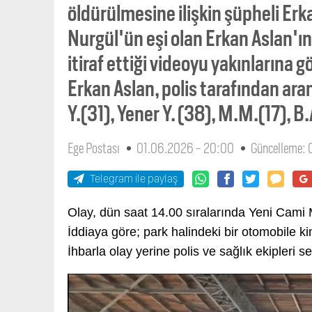
öldürülmesine ilişkin şüpheli Erka
Nurgül'ün eşi olan Erkan Aslan'ın
itiraf ettiği videoyu yakınlarına 
Erkan Aslan, polis tarafından aran
Y.(31), Yener Y. (38), M.M.(17), B.
Ege Postası
01.06.2026 - 20:00
Güncelleme: 
Telegram ile paylaş
Olay, dün saat 14.00 sıralarında Yeni Cami 
İddiaya göre; park halindeki bir otomobile kiml
İhbarla olay yerine polis ve sağlık ekipleri se