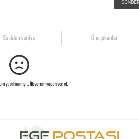
GÖNDE
Eskiden yeniye
Öne çıkanlar
rum yapılmamış...
İlk yorum yapan sen ol.