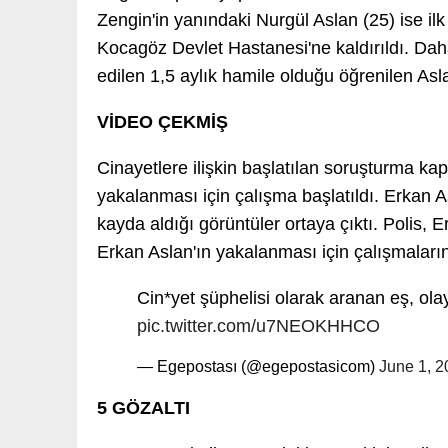
Zengin'in yanındaki Nurgül Aslan (25) ise 
Kocagöz Devlet Hastanesi'ne kaldırıldı. Da
edilen 1,5 aylık hamile olduğu öğrenilen Asl
VİDEO ÇEKMİŞ
Cinayetlere ilişkin başlatılan soruşturma ka
yakalanması için çalışma başlatıldı. Erkan Asl
kayda aldığı görüntüler ortaya çıktı. Polis, E
Erkan Aslan'ın yakalanması için çalışmaların 
Cin*yet şüphelisi olarak aranan eş, ol
pic.twitter.com/u7NEOKHHCO
— Egepostası (@egepostasicom)
June 1, 2
5 GÖZALTI