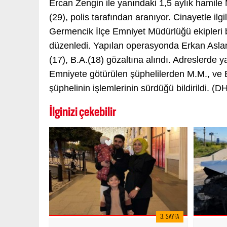
Ercan Zengin ile yanındaki 1,5 aylık hamile 
(29), polis tarafından aranıyor. Cinayetle il
Germencik İlçe Emniyet Müdürlüğü ekipleri
düzenledi. Yapılan operasyonda Erkan Aslan'
(17), B.A.(18) gözaltına alındı. Adreslerde y
Emniyete götürülen şüphelilerden M.M., ve B.
şüphelinin işlemlerinin sürdüğü bildirildi. (D
İlginizi çekebilir
3. SAYFA