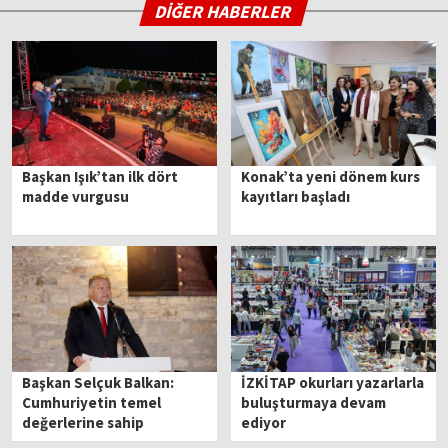
DİĞER HABERLER
Başkan Işık’tan ilk dört
Konak’ta yeni dönem kurs
madde vurgusu
kayıtları başladı
Başkan Selçuk Balkan:
İZKİTAP okurları yazarlarla
Cumhuriyetin temel
buluşturmaya devam
değerlerine sahip
ediyor
çıkmalıyız