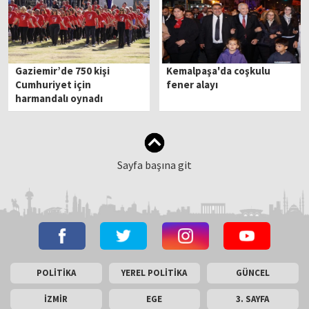
Gaziemir’de 750 kişi
Kemalpaşa'da coşkulu
Cumhuriyet için
fener alayı
harmandalı oynadı
Sayfa başına git
POLİTİKA
YEREL POLİTİKA
GÜNCEL
İZMİR
EGE
3. SAYFA