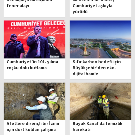
fener alayı
Cumhuriyet aşkıyla
yürüdü
Cumhuriyet’in 101. yılına
Sıfır karbon hedefi için
coşku dolu kutlama
Büyükşehir’den eko-
dijital hamle
Afetlere dirençli bir İzmir
Büyük Kanal’da temizlik
için dört koldan çalışma
harekatı