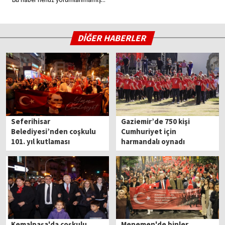
DİĞER HABERLER
Seferihisar
Gaziemir’de 750 kişi
Belediyesi’nden coşkulu
Cumhuriyet için
101. yıl kutlaması
harmandalı oynadı
Kemalpaşa'da coşkulu
Menemen'de binler,