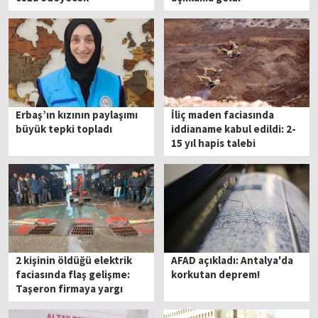
Erbaş’ın kızının paylaşımı
İliç maden faciasında
büyük tepki topladı
iddianame kabul edildi: 2-
15 yıl hapis talebi
2 kişinin öldüğü elektrik
AFAD açıkladı: Antalya'da
faciasında flaş gelişme:
korkutan deprem!
Taşeron firmaya yargı
kararı