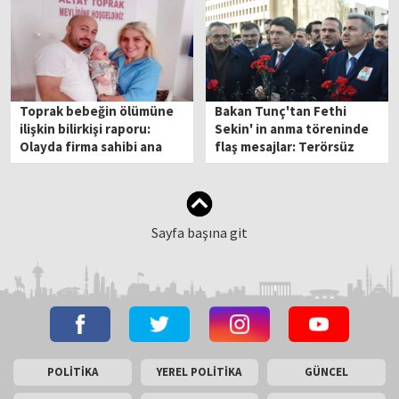
Toprak bebeğin ölümüne
Bakan Tunç'tan Fethi
ilişkin bilirkişi raporu:
Sekin' in anma töreninde
Olayda firma sahibi ana
flaş mesajlar: Terörsüz
etken
Türkiye'nin şafağındayız
Sayfa başına git
POLİTİKA
YEREL POLİTİKA
GÜNCEL